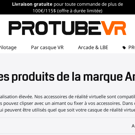
Livraison gratuite
pour toute commande de plus de
100€/115$ (offre à durée limitée)
Pilotage
Par casque VR
Arcade & LBE
P
des produits de la marque 
lisation élevée. Nos accessoires de réalité virtuelle sont compat
s pouvez clipser avec un aimant ou fixer à vos accessoires. Dans 
 peuvent être utilisés quel que soit votre casque de réalité virtue
A