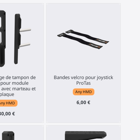
ge de tampon de
Bandes velcro pour joystick
 pour module
ProTas
 avec marteau et
Any HMD
plaque
6,00 €
Any HMD
30,00 €