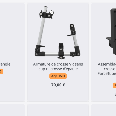
sangle
Armature de crosse VR sans
Assembla
cup ni crosse d’épaule
crosse
D
ForceTube
Any HMD
€
70,00 €