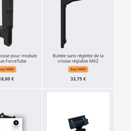
rosse pour module
Buttée sans réglette de la
ue ForceTube
crosse réglable MK2
Any HMD
Any HMD
18,00 €
33,75 €