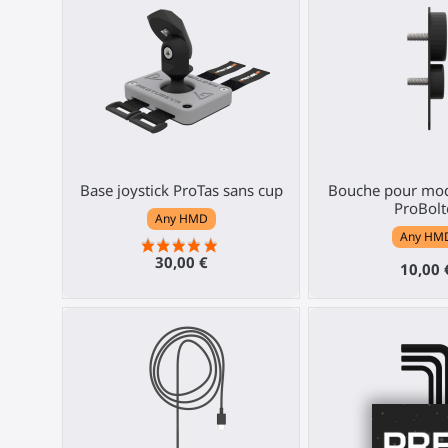
Base joystick ProTas sans cup
Bouche pour mod
ProBolt
Any HMD
Any HM
30,00 €
10,00 