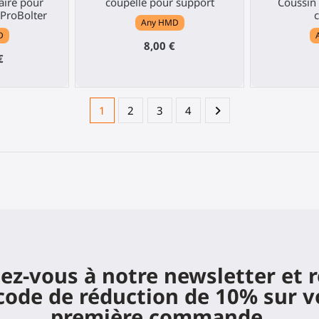
aire pour
coupelle pour support
Coussin 
ProBolter
c
Any HMD
D
8,00 €
€
1
2
3
4
z-vous à notre newsletter et 
code de réduction de 10% sur v
première commande.