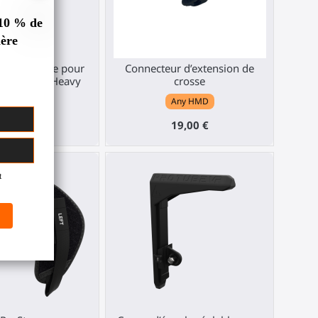
 d’armature pour
Connecteur d’extension de
 ProBolter Heavy
crosse
Any HMD
Any HMD
35,00 €
19,00 €