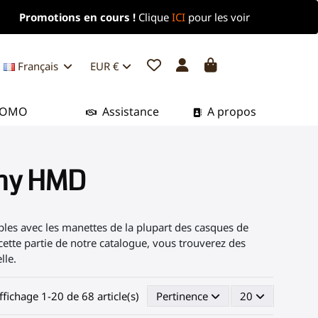
Promotions en cours !
Clique
ICI
pour les voir
Français
EUR €
ROMO
Assistance
A propos
Any HMD
ibles avec les manettes de la plupart des casques de
cette partie de notre catalogue, vous trouverez des
lle.
ffichage 1-20 de 68 article(s)
Pertinence
20