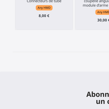
Connecteurs de tube
coupelle angul
module d’arme 
Any HMD
Any HM
8,00 €
30,00 
Abonne
un 