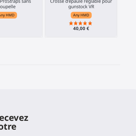
ProStraps sans
Crosse d’épaule réglable pour
oupelle
gunstock VR
Any HMD
Any HMD
40,00 €
recevez
otre