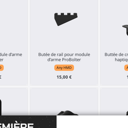
ule d’arme
Butée de rail pour module
Buttée de c
er
d’arme ProBolter
haptiq
D
Any HMD
€
15,00 €