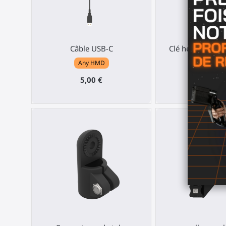
Câble USB-C
Clé hexagonale e
Any HMD
Any HM
5,00 €
5,00 