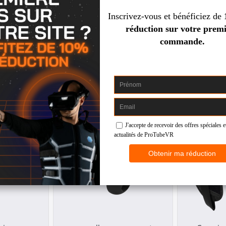
t clé Allen
Collier de sécurité SWINGiT!
Connecteur
extension
D
Any HMD
€