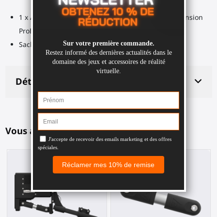
1 x Adaptateur cranté pièce de rechange pour extension
ProBolter Heavy
Sachet d'outils
Détails du produit
Vous aimerez aussi