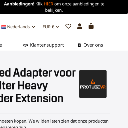
Aanbiedingen!
Klik
HIER
om onze aanbiedingen te
bekijken.
Nederlands
EUR €
e
Klantensupport
Over ons
ed Adapter voor
lter Heavy
der Extension
 moeten kopen. We wilden laten zien dat onze producten
epareren zijn.