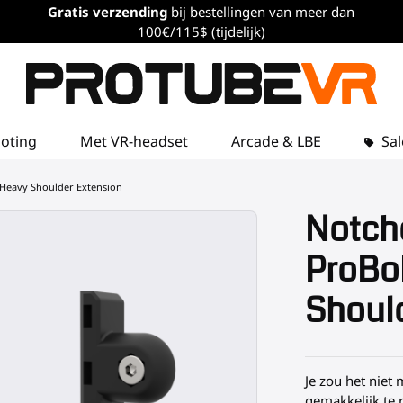
Gratis verzending
bij bestellingen van meer dan
100€/115$ (tijdelijk)
loting
Met VR-headset
Arcade & LBE
Sal
 Heavy Shoulder Extension
Notch
ProBo
Shoul
Je zou het niet
gemakkelijk te r