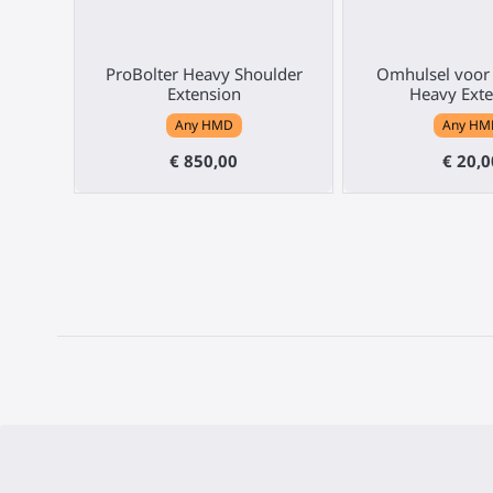
ProBolter Heavy Shoulder
Omhulsel voor 
Extension
Heavy Exte
Any HMD
Any HM
€ 850,00
€ 20,0