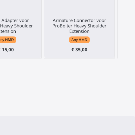
 Adapter voor
Armature Connector voor
Smo
 Heavy Shoulder
ProBolter Heavy Shoulder
ProB
xtension
Extension
Any HMD
Any HMD
€ 15,00
€ 35,00