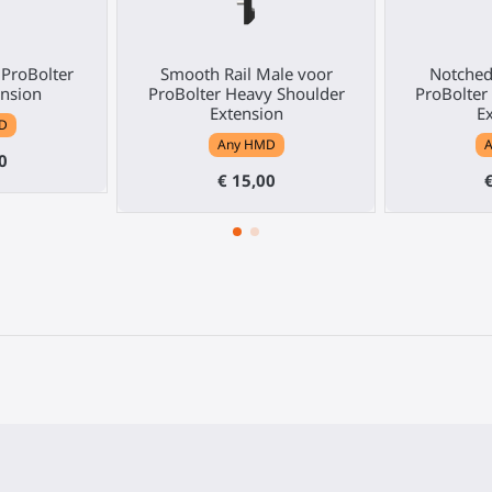
ProBolter
Smooth Rail Male voor
Notched
nsion
ProBolter Heavy Shoulder
ProBolter
Extension
E
D
Any HMD
0
€ 15,00