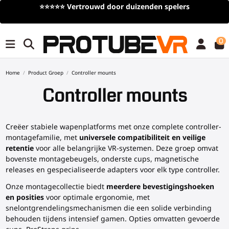
spelers
Gratis verzending
bij bestellingen van meer
(tijdelijk)
0
Home
Product Groep
Controller mounts
Controller mounts
Creëer stabiele wapenplatforms met onze complete controller-
montagefamilie, met
universele compatibiliteit en veilige
retentie
voor alle belangrijke VR-systemen. Deze groep omvat
bovenste montagebeugels, onderste cups, magnetische
releases en gespecialiseerde adapters voor elk type controller.
Onze montagecollectie biedt
meerdere bevestigingshoeken
en posities
voor optimale ergonomie, met
snelontgrendelingsmechanismen die een solide verbinding
behouden tijdens intensief gamen. Opties omvatten gevoerde