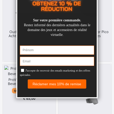
Oud ProVolver Explorer
Controller mounts voor Pico
Achterste Montage voor
4 Ultra accessoires
Quest 2
Pico 4 Ultra
Meta Quest 2
€ 30,00
€ 64,00
ProVolver Elite Achterste
Bevestiging voor Quest 3
Meta Quest 3 / 3S / Pro
€ 65,00