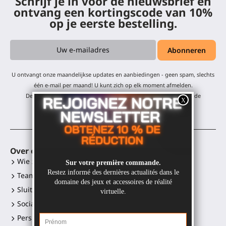
Schrijf je in voor de nieuwsbrief en
ontvang een kortingscode van 10%
op je eerste bestelling.
U ontvangt onze maandelijkse updates en aanbiedingen - geen spam, slechts
één e-mail per maand! U kunt zich op elk moment afmelden.
De korting geldt voor al onze producten, met uitzondering van de
afgeprijsde items.
Over ons
VR-toebehoren
Wie zijn wij?
Gunstock MagTube
Team
Gunstock ForceTube
Sluit je aan
Gunstock ProVolver
Sociale media links
Gunstock Starter
Perskit en logo's
ProStraps sleeves