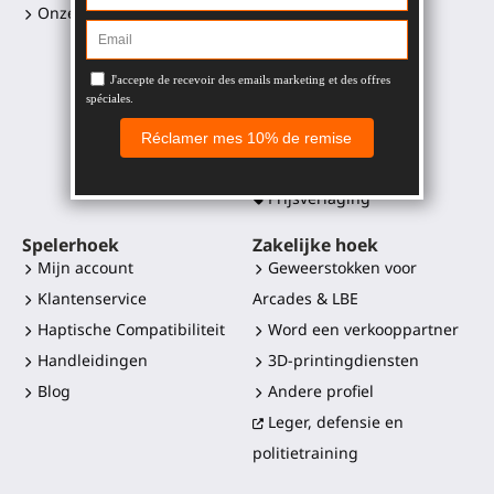
Onze retailers
ProTas joystick
SWINGiT Golf Club
ProSaber mes
Controller mounts
Onderdelen
Alle producten
Prijsverlaging
Spelerhoek
Zakelijke hoek
Mijn account
Geweerstokken voor
Klantenservice
Arcades & LBE
Haptische Compatibiliteit
Word een verkooppartner
Handleidingen
3D-printingdiensten
Blog
Andere profiel
Leger, defensie en
politietraining