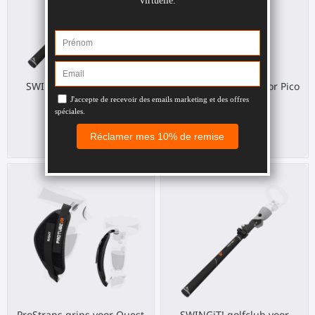
SWINGiT! golfclub voor
SWINGiT! golfclub voor Pico
Quest 2
4 Ultra
Meta Quest 2
Pico 4 Ultra
€ 39,00
€ 39,00
ProStraps grips voor Quest
SWINGiT! golfclub voor