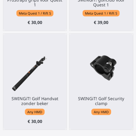
1
Quest 1
Meta Quest 1 / Rift S
Meta Quest 1 / Rift S
€ 30,00
€ 39,00
SWINGiT! Golf Handvat
SWINGiT! Golf Security
zonder beker
clamp
Any HMD
Any HMD
€ 30,00