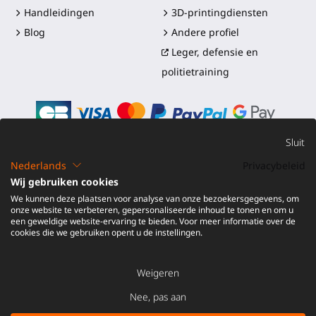
Handleidingen
3D-printingdiensten
Blog
Andere profiel
Leger, defensie en
politietraining
Sluit
Nederlands
Privacybeleid
©2016-2026 - ProTubeVR™
|
Verkoopvoorwaarden
|
Wij gebruiken cookies
Verzending en douanerechten
|
Garantie
|
Retourneren en
We kunnen deze plaatsen voor analyse van onze bezoekersgegevens, om
Terugbetaling
onze website te verbeteren, gepersonaliseerde inhoud te tonen en om u
een geweldige website-ervaring te bieden. Voor meer informatie over de
cookies die we gebruiken opent u de instellingen.
Weigeren
Nee, pas aan