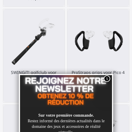
SWINGiT! golfclub voor
ProStraps grips voor Pico 4
Valve Index
Ultra
Valve Index
Pico 4 Ultra
€ 39,00
€ 30,00