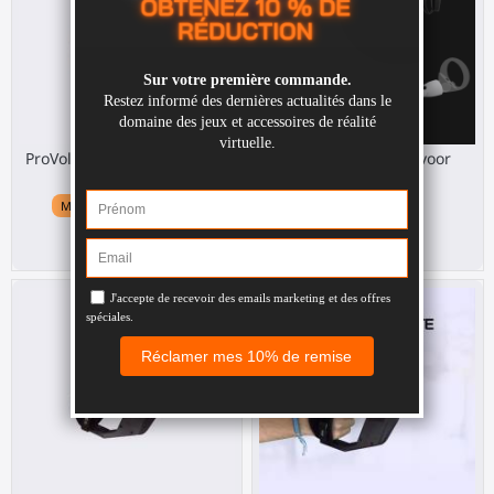
ProVolver Elite Haptic Pistol
Bundle FirstSteps voor
voor Quest 3
Quest 2
Meta Quest 3 / 3S / Pro
Meta Quest 2
€ 319,00
€ 128,00