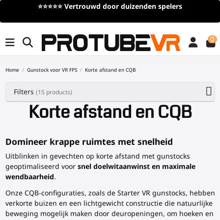
uizenden spelers
Gratis verzending
bij bestellinge
(tijdelijk)
0
Home
Gunstock voor VR FPS
Korte afstand en CQB
Filters
(15 products)
Korte afstand en CQB
Domineer krappe ruimtes met snelheid
Uitblinken in gevechten op korte afstand met gunstocks
geoptimaliseerd voor
snel doelwitaanwinst en maximale
wendbaarheid
.
Onze CQB-configuraties, zoals de Starter VR gunstocks, hebben
verkorte buizen en een lichtgewicht constructie die natuurlijke
beweging mogelijk maken door deuropeningen, om hoeken en