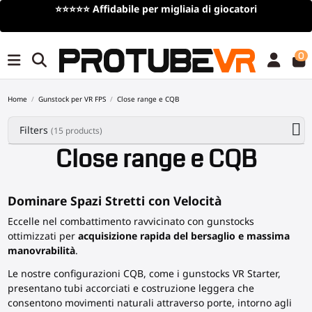
Spedizione gratuita
per ordini superiori a 100€/115$ 
tempo limitato)
0
Home
Gunstock per VR FPS
Close range e CQB
Filters
(15 products)
Close range e CQB
Dominare Spazi Stretti con Velocità
Eccelle nel combattimento ravvicinato con gunstocks
ottimizzati per
acquisizione rapida del bersaglio e massima
manovrabilità
.
Le nostre configurazioni CQB, come i gunstocks VR Starter,
presentano tubi accorciati e costruzione leggera che
consentono movimenti naturali attraverso porte, intorno agli