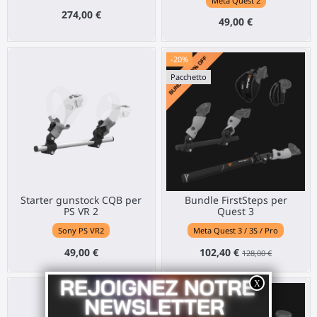
Meta Quest 2
274,00 €
49,00 €
-20%
Pacchetto
Starter gunstock CQB per
Bundle FirstSteps per
PS VR 2
Quest 3
Sony PS VR2
Meta Quest 3 / 3S / Pro
49,00 €
102,40 €
128,00 €
Pacchetto