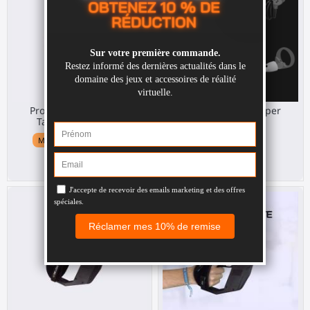
ProVolver Elite Pistola
Bundle FirstSteps per
Tattile per Quest 3
Quest 2
Meta Quest 3 / 3S / Pro
Meta Quest 2
319,00 €
128,00 €