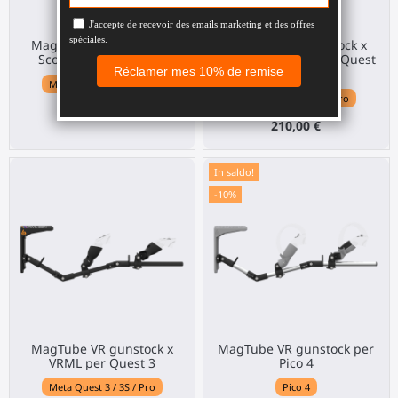
MagTube VR gunstock x
MagTube VR gunstock x
ScopeOG per Quest 3
Luck of the Irish per Quest
3
Meta Quest 3 / 3S / Pro
Meta Quest 3 / 3S / Pro
210,00 €
210,00 €
In saldo!
-10%
MagTube VR gunstock x
MagTube VR gunstock per
VRML per Quest 3
Pico 4
Meta Quest 3 / 3S / Pro
Pico 4