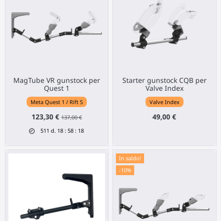
MagTube VR gunstock per
Starter gunstock CQB per
Quest 1
Valve Index
Meta Quest 1 / Rift S
Valve Index
123,30 €
49,00 €
137,00 €
511
d.
18
:
58
:
18
In saldo!
-10%