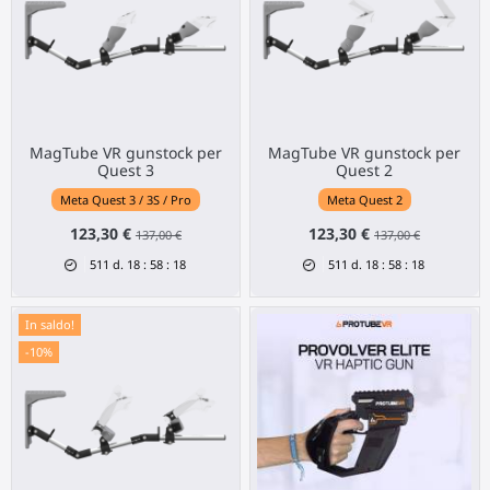
MagTube VR gunstock per
MagTube VR gunstock per
Quest 3
Quest 2
Meta Quest 3 / 3S / Pro
Meta Quest 2
123,30 €
123,30 €
137,00 €
137,00 €
511
d.
18
:
58
:
18
511
d.
18
:
58
:
18
In saldo!
-10%