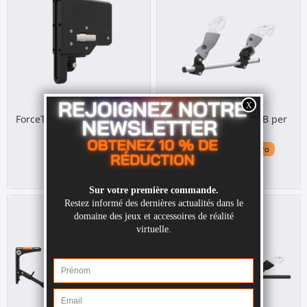
ForceTube Calcio tattile per
Starter gunstock CQB per
VR fucile
Quest 3
Any HMD
Meta Quest 3 / 3S / Pro
269,00 €
49,00 €