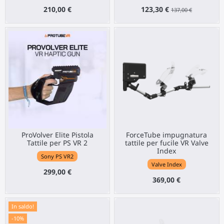
210,00 €
123,30 €
137,00 €
ProVolver Elite Pistola
ForceTube impugnatura
Tattile per PS VR 2
tattile per fucile VR Valve
Index
Sony PS VR2
Valve Index
299,00 €
369,00 €
In saldo!
-10%