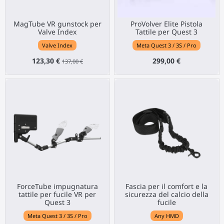
MagTube VR gunstock per
ProVolver Elite Pistola
Valve Index
Tattile per Quest 3
Valve Index
Meta Quest 3 / 3S / Pro
123,30 €
299,00 €
137,00 €
ForceTube impugnatura
Fascia per il comfort e la
tattile per fucile VR per
sicurezza del calcio della
Quest 3
fucile
Meta Quest 3 / 3S / Pro
Any HMD