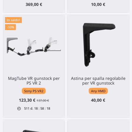
369,00 €
10,00 €
In saldo!
-10%
MagTube VR gunstock per
Astina per spalla regolabile
PS VR 2
per VR gunstock
Sony PS VR2
Any HMD
123,30 €
40,00 €
137,00 €
511
d.
18
:
58
:
18