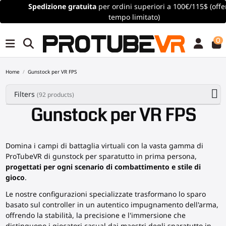
Spedizione gratuita
per ordini superiori a 100€/115$ (offerta a
tempo limitato)
0
Home
Gunstock per VR FPS
Filters
(92 products)
Gunstock per VR FPS
Domina i campi di battaglia virtuali con la vasta gamma di
ProTubeVR di gunstock per sparatutto in prima persona,
progettati per ogni scenario di combattimento e stile di
gioco
.
Le nostre configurazioni specializzate trasformano lo sparo
basato sul controller in un autentico impugnamento dell'arma,
offrendo la stabilità, la precisione e l'immersione che
distinguono i giocatori casual dai maestri degli sparatutto in