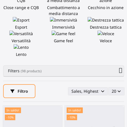
Close range e CQB
Combattimento a
Cecchino in azione
media distanza
Esport
Immersività
Destrezza tattica
Versatilità
Game feel
Veloce
Lento
Filters
(98 products)
Filtro
Sales, Highest first
20
In saldo!
In saldo!
-10%
-10%