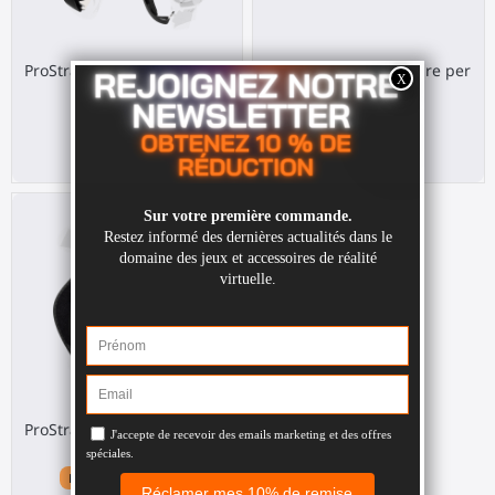
ProStraps impugnature per
ProStraps impugnature per
Pico 4
Pico 4 Ultra
Pico 4
Pico 4 Ultra
30,00 €
30,00 €
ProStraps impugnature per
Quest 1
Meta Quest 1 / Rift S