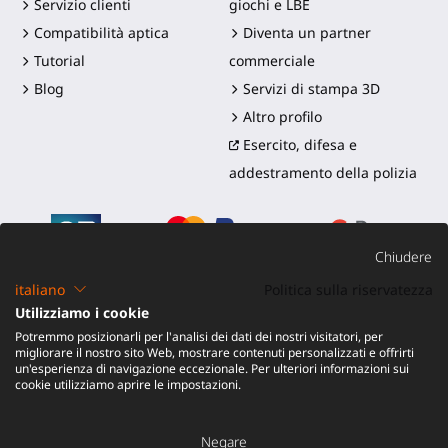
Servizio clienti
giochi e LBE
Compatibilità aptica
Diventa un partner
Tutorial
commerciale
Blog
Servizi di stampa 3D
Altro profilo
Esercito, difesa e
addestramento della polizia
Chiudere
italiano
Politica sulla riservatezza
Utilizziamo i cookie
©2016-2026 - ProTubeVR™
|
Termini di vendita
|
Potremmo posizionarli per l'analisi dei dati dei nostri visitatori, per
Spedizione e dazi
|
Garanzia
|
Reso e Rimborso
migliorare il nostro sito Web, mostrare contenuti personalizzati e offrirti
un'esperienza di navigazione eccezionale. Per ulteriori informazioni sui
cookie utilizziamo aprire le impostazioni.
Negare