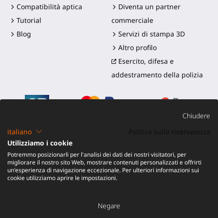
Compatibilità aptica
Diventa un partner
Tutorial
commerciale
Blog
Servizi di stampa 3D
Altro profilo
Esercito, difesa e
addestramento della polizia
Chiudere
italiano
Politica sulla riservatezza
Utilizziamo i cookie
©2016-2026 - ProTubeVR™
|
Termini di vendita
|
Potremmo posizionarli per l'analisi dei dati dei nostri visitatori, per
Spedizione e dazi
|
Garanzia
|
Reso e Rimborso
migliorare il nostro sito Web, mostrare contenuti personalizzati e offrirti
un'esperienza di navigazione eccezionale. Per ulteriori informazioni sui
cookie utilizziamo aprire le impostazioni.
Negare