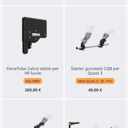
ForceTube Calcio tattile per
Starter gunstock CQB per
VR fucile
Quest 3
Any HMD
Meta Quest 3 / 3S / Pro
269,00 €
49,00 €