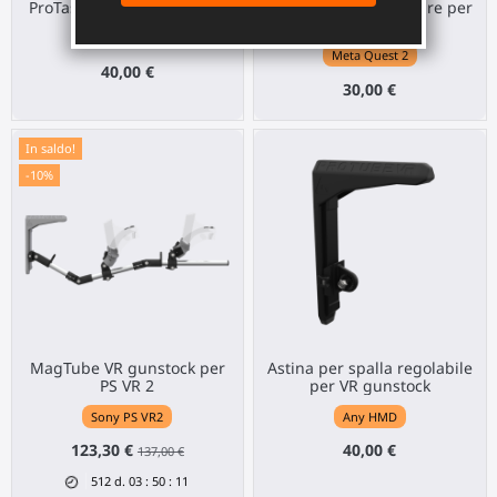
ProTas Joystick per PS VR 2
ProStraps impugnature per
Quest 2
Sony PS VR2
Meta Quest 2
40,00 €
30,00 €
In saldo!
-10%
MagTube VR gunstock per
Astina per spalla regolabile
PS VR 2
per VR gunstock
Sony PS VR2
Any HMD
123,30 €
40,00 €
137,00 €
512
d.
03
:
50
:
11