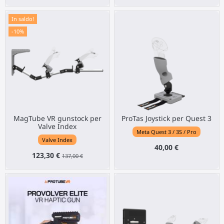
In saldo!
-10%
MagTube VR gunstock per
ProTas Joystick per Quest 3
Valve Index
Meta Quest 3 / 3S / Pro
Valve Index
40,00 €
123,30 €
137,00 €