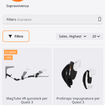
Sopravvivenza
Filters
(0 product)
Filtro
Sales, Highest first
20
In saldo!
-10%
MagTube VR gunstock per
ProStraps impugnature per
Quest 3
Quest 3