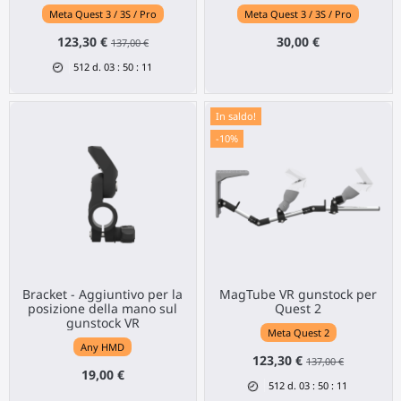
Meta Quest 3 / 3S / Pro
Meta Quest 3 / 3S / Pro
123,30 €
30,00 €
137,00 €
512
d.
03
:
50
:
11
In saldo!
-10%
Bracket - Aggiuntivo per la
MagTube VR gunstock per
posizione della mano sul
Quest 2
gunstock VR
Meta Quest 2
Any HMD
123,30 €
137,00 €
19,00 €
512
d.
03
:
50
:
11