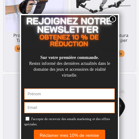
ProVolver Elite Pistola
ForceTube impugnatura
Tattile per Quest 3
tattile per fucile VR per
Quest 3
Meta Quest 3 / 3S / Pro
Meta Quest 3 / 3S / Pro
299,00 €
369,00 €