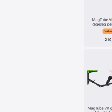
MagTube VR
Ragesaq per
Valve
210
MagTube VR g