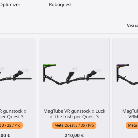
Optimizer
Roboquest
Visua
 gunstock x
MagTube VR gunstock x Luck
MagTub
er Quest 3
of the Irish per Quest 3
VRM
3 / 3S / Pro
Meta Quest 3 / 3S / Pro
Meta 
,00 €
210,00 €