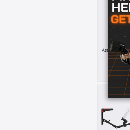
Astina per spa
Luck of 
Any
50,