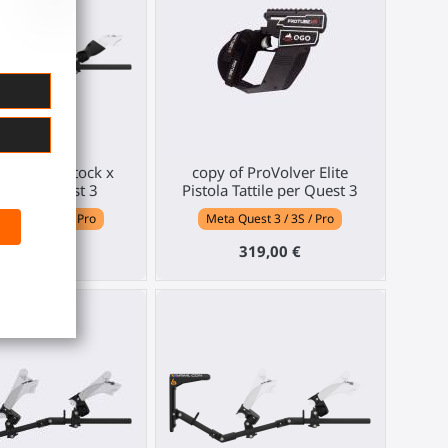
e VR gunstock x
copy of ProVolver Elite
ge per Quest 3
Pistola Tattile per Quest 3
Quest 3 / 3S / Pro
Meta Quest 3 / 3S / Pro
210,00 €
319,00 €