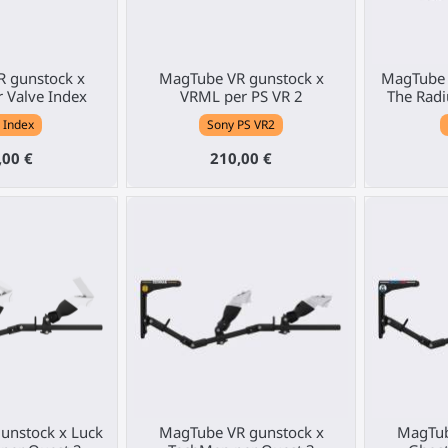
 gunstock x
MagTube VR gunstock x
MagTube 
 Valve Index
VRML per PS VR 2
The Radi
 Index
Sony PS VR2
,00 €
210,00 €
unstock x Luck
MagTube VR gunstock x
MagTub