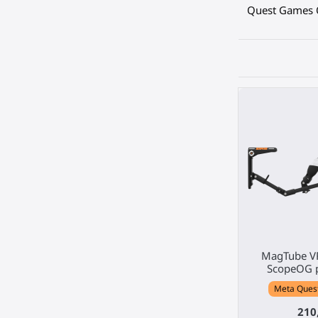
Quest Games 
MagTube VR
ScopeOG p
Meta Quest 
210