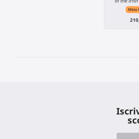
of the Iris
Meta 
210
Iscri
sc