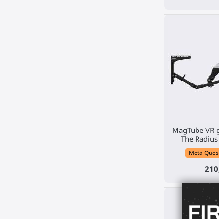
MagTube VR g
The Radius
Meta Quest 
210