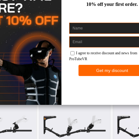
lla regolabile x
Culatta regolabile x Ragesaq
MagTub
the Irish
Xyra
Any HMD
 HMD
Meta 
50,00 €
00 €