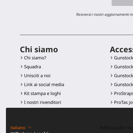
Riceverai i nostri aggiornamenti m
Chi siamo
Acces
Chi siamo?
Gunstoc
Squadra
Gunstock
Unisciti a noi
Gunstock
Link ai social media
Gunstock
Kit stampa e loghi
ProStraps
I nostri rivenditori
ProTas jo
SWINGiT 
ProSaber
italiano
Politica sulla ri
Controll