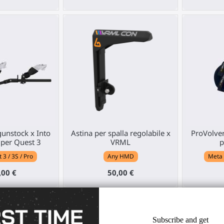
unstock x Into
Astina per spalla regolabile x
ProVolver 
 per Quest 3
VRML
p
3 / 3S / Pro
Any HMD
Meta 
,00 €
50,00 €