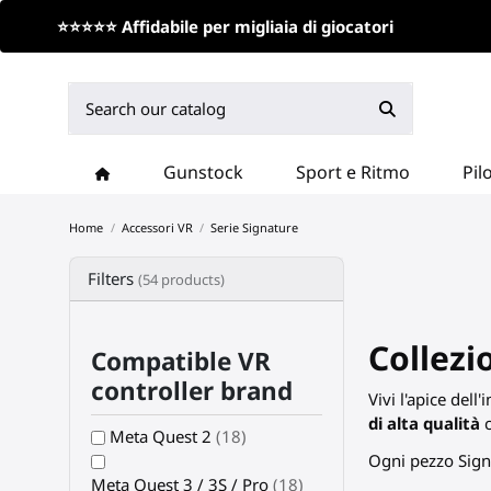
⭐⭐⭐⭐⭐ Affidabile per migliaia di giocatori
Gunstock
Sport e Ritmo
Pil
Home
Accessori VR
Serie Signature
Filters
(54 products)
Collezi
Compatible VR
controller brand
Vivi l'apice del
di alta qualità
c
Meta Quest 2
(18)
Ogni pezzo Signa
Meta Quest 3 / 3S / Pro
(18)