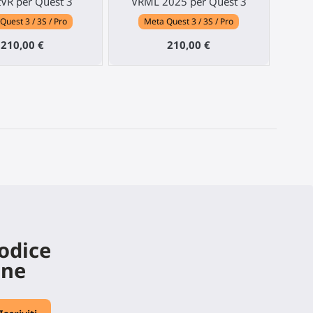
VR per Quest 3
VRML 2025 per Quest 3
Quest 3 / 3S / Pro
Meta Quest 3 / 3S / Pro
210,00 €
210,00 €
codice
ine