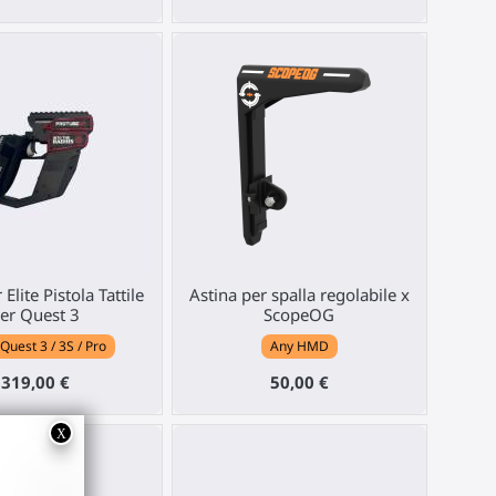
Elite Pistola Tattile
Astina per spalla regolabile x
er Quest 3
ScopeOG
Quest 3 / 3S / Pro
Any HMD
319,00 €
50,00 €