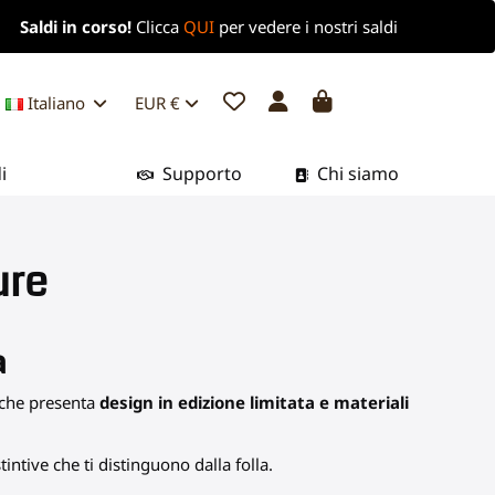
Saldi in corso!
Clicca
QUI
per vedere i nostri saldi
Italiano
EUR €
i
Supporto
Chi siamo
ure
a
, che presenta
design in edizione limitata e materiali
ntive che ti distinguono dalla folla.