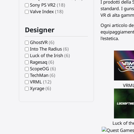
I prodotti della
Sony PS VR2
(18)
standard. I guns
Valve Index
(18)
VR di alta gamm
Ogni articolo de
Designer
equipaggiamento 
l'estetica.
GhostVR
(6)
Into The Radius
(6)
Luck of the Irish
(6)
Ragesaq
(6)
ScopeOG
(6)
TechMan
(6)
VRML
(12)
VRM
Xyrage
(6)
Luck of the