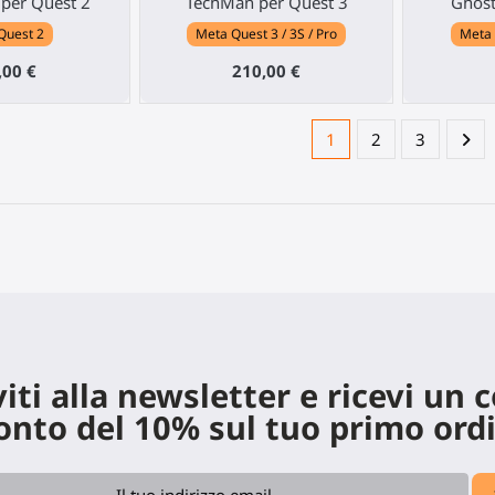
h per Quest 2
TechMan per Quest 3
Ghost
Quest 2
Meta Quest 3 / 3S / Pro
Meta 
,00 €
210,00 €
1
2
3
viti alla newsletter e ricevi un 
onto del 10% sul tuo primo ord