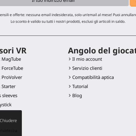
ensili e offerte: nessuna email indesiderata, solo un'email al mese! Puoi annullare
Lo sconto è valido su tutti i nostri prodotti, esclusi gli articoli in saldo.
sori VR
Angolo del gioca
k MagTube
Il mio account
 ForceTube
Servizio clienti
 ProVolver
Compatibilità aptica
 Starter
Tutorial
 sleeves
Blog
ystick
Golf Club
Chiudere
 lama
servatezza
er mounts