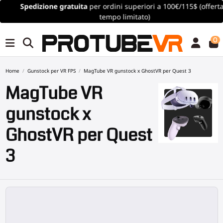
Spedizione gratuita
per ordini superiori a 100€/115$ (offerta a
tempo limitato)
0
Home
Gunstock per VR FPS
MagTube VR gunstock x GhostVR per Quest 3
MagTube VR
gunstock x
GhostVR per Quest
3