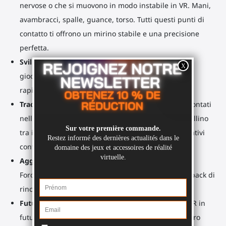
nervose o che si muovono in modo instabile in VR. Mani,
avambracci, spalle, guance, torso. Tutti questi punti di
contatto ti offrono un mirino stabile e una precisione
perfetta.
Sviluppa la tua memoria muscolare
Ogni volta che
giochi, osserva quanto sia più facile eseguire
rapidamente un colpo perfetto o ricaricare.
Tracciamento perfetto
: I supporti per controller montati
nella parte inferiore mantengono un segnale cristallino
tra il tuo Meta. Quest 3, Quest 3S, Quest Pro e i relativi
controller.
Aggiornabile
: Puoi aggiornarlo in seguito con un
ForceTube Haptic Shoulder Stock, creando un feedback di
rinculo ogni volta che premi il grilletto.
Futureproof
: Stai per acquistare un nuovo visore VR in
futuro? Non c'è bisogno di comprare di nuovo l'intero