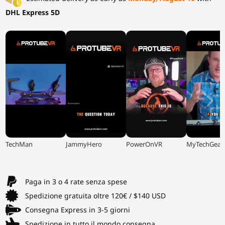
DHL Express 5D
▶
▶
▶
▶
TechMan
JammyHero
PowerOnVR
MyTechGear
Paga in 3 o 4 rate senza spese
Spedizione gratuita oltre 120€ / $140 USD
Consegna Express in 3-5 giorni
Spedizione in tutto il mondo consegna