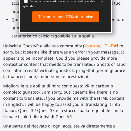
accessorio. Acquista semplicemente i supporti per i tuoi
nuovi controller.
Questo modello supporta GhostVR. Un prodotto premium
gunstock con struttura in carbonio e supporti e il
caratteristico calcio regolabile sulla spalla.
Unisciti a GhostVR e alla sua community (
Youtube
, ,
TikTok
I'm
sorry, but it seems like there was an error in your message. It
appears to be incomplete. Could you please provide more
context or content that needs to be translated? Ghosts of Tabor
con l'ultima realtà virtuale gunstock, progettati per migliorare
la tua precisione, immersione e prestazioni!
Migliora le tue abilità di mira con questo VR in carbonio
completo gunstock I am sorry, but it seems like there is no
content to translate. If you provide me with the HTML content
in English, I will be happy to assist you in translating it into
Italian. Quest 3 / Quest 3S e lo stocco spalla regolabile con la
firma e i colori distintivi di GhostVR.
Una parte del ricavato di ogni acquisto va direttamente a