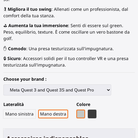
🏌️
Migliora il tuo swing
: Allenati come un professionista, dal
comfort della tua stanza.
⛳
Aumenta la tua immersione
: Senti di essere sul green.
Peso, equilibrio, texture. È come oscillare un vero bastone da
golf.
✋
Comodo
: Una presa testurizzata sull'impugnatura.
🔒
Sicuro
: Accessori solidi per il tuo controller VR e una presa
testurizzata sull'impugnatura.
Choose your brand :
Lateralità
Colore
Grigio PLA
Fibra di Carbonio Ner
Mano sinistra
Mano destra