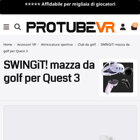
Spedizione gratuita
per ordini superiori a 100€/115$ (offerta a
tempo limitato)
0
Home
Accessori VR
Attrezzatura sportiva
Club da golf
SWINGiT! mazza da
golf per Quest 3
SWINGiT! mazza da
golf per Quest 3