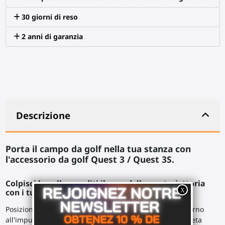
30 giorni di reso
2 anni di garanzia
Descrizione
Porta il campo da golf nella tua stanza con
l'accessorio da golf Quest 3 / Quest 3S.
Colpisci la palla e goditi il caos della sua traiettoria
con i tuoi amici.
Posiziona i tuoi piedi. Una presa ferma con le mani intorno
all'impugnatura del bastone da golf, il tuo controller Meta