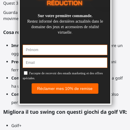
Quest 3, Quest 3S, Quest Pro bloccato alla fine di esso.
Guarda il tuo obiettivo. Regola il tuo corpo. Testa i tuoi
movimenti. Concentrati sul tuo swing o colpo.
Cosa rende così utile il club da golf SWINGiT VR?
Immersività
: Sembra un vero bastone da golf. Tenere un
oggetto fisico migliorerà le tue sensazioni.
Precisione
: Posizione perfetta sull'impugnatura, mani
ferme, controller allineati.
Comodo e resistente
: L'impugnatura del bastone da golf
ha una presa testurizzata antiscivolo.
Controller sicuro
: Supporto robusto e cinghia da polso
per bloccare lo slot del controller.
Migliora il tuo swing con questi giochi da golf VR:
Golf+