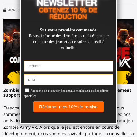
2024 03 29
Bringhurst VR
Zombie Army VR : la technologie ForceTube sera nativement
supporté dès la sortie du jeu !
Êtes-vous prêt à plonger dans l'apocalypse virtuelle ? Nous
sommes ravis d'annoncer une nouvelle collaboration avec nos
amis du studio Rebellion, les développeurs du très attendu jeu
Zombie Army VR. Alors que le jeu est encore en cours de
développement, nous sommes ravis de partager la nouvelle : la