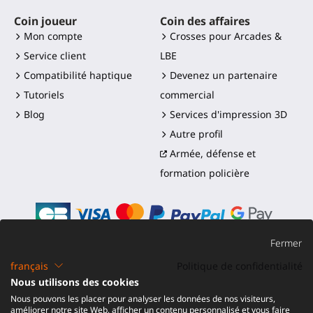
Coin joueur
Coin des affaires
Mon compte
Crosses pour Arcades &
Service client
LBE
Compatibilité haptique
Devenez un partenaire
Tutoriels
commercial
Blog
Services d'impression 3D
Autre profil
Armée, défense et
formation policière
Fermer
français
Politique de confidentialité
©2016-2026 - ProTubeVR™
|
Conditions de vente
|
Nous utilisons des cookies
Expédition et droits
|
Garantie
|
Retour et
Nous pouvons les placer pour analyser les données de nos visiteurs,
Remboursement
améliorer notre site Web, afficher un contenu personnalisé et vous faire