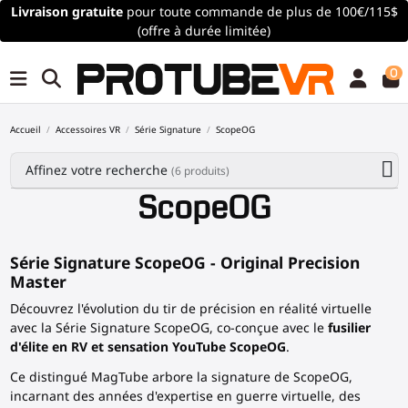
Livraison gratuite
pour toute commande de plus de 100€/115$
(offre à durée limitée)
0
Accueil
Accessoires VR
Série Signature
ScopeOG
Affinez votre recherche
(6 produits)
ScopeOG
Série Signature ScopeOG
- Original Precision
Master
Découvrez l'évolution du tir de précision en réalité virtuelle
avec la
Série Signature ScopeOG
, co-conçue avec le
fusilier
d'élite en RV et sensation YouTube ScopeOG
.
Ce distingué MagTube arbore la signature de ScopeOG,
incarnant des années d'expertise en guerre virtuelle, des