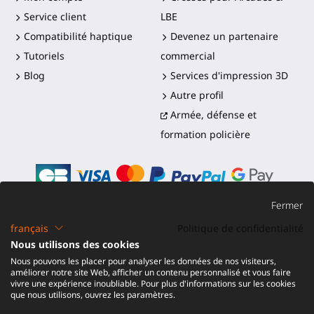
Service client
LBE
Compatibilité haptique
Devenez un partenaire
Tutoriels
commercial
Blog
Services d'impression 3D
Autre profil
Armée, défense et
formation policière
Fermer
français
Politique de confidentialité
©2016-2026 - ProTubeVR™
|
Conditions de vente
|
Nous utilisons des cookies
Expédition et droits
|
Garantie
|
Retour et
Nous pouvons les placer pour analyser les données de nos visiteurs,
Remboursement
améliorer notre site Web, afficher un contenu personnalisé et vous faire
vivre une expérience inoubliable. Pour plus d'informations sur les cookies
que nous utilisons, ouvrez les paramètres.