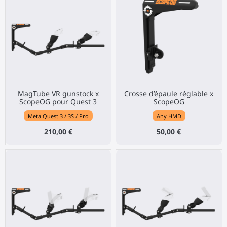
MagTube VR gunstock x
Crosse d’épaule réglable x
ScopeOG pour Quest 3
ScopeOG
Meta Quest 3 / 3S / Pro
Any HMD
210,00 €
50,00 €