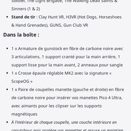
Soldier, The Light Brigade, The Walking Dead Saints &
Sinners (1 & 2)
Stand de tir
: Clay Hunt VR, H3VR (Hot Dogs, Horseshoes
& Hand Grenades), GUNS, Gun Club VR
Dans la boîte :
1 x Armature de gunstock en fibre de carbone noire avec
3 articulations, 1 support cranté pour la main arrière, 1
support lisse pour la main avant, 2 anneaux pour sangle
1 x Crosse épaule réglable MK2 avec la signature «
ScopeOG »
1 x Paire de coupelles manette (gauche et droite) en fibre
de carbone noire pour insérer vos manettes Pico 4 Ultra,
avec aimants pour les clipser sur les supports
magnétiques
À l’intérieur de chaque coupelle, une couche intérieure en
caoutchouc noir protège vos manettes et assure un maintien