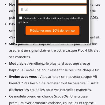
Nombreux points de contact
: Fini les mains tremblantes
en VR. Main, avant-bras, épaule, joue, torse : autant de
points de contact pour une visée parfaite et stable (ADS).
Développez votre mémoire musculaire
: À chaque
session, remarquez à quel point il est plus facile
d'exécuter rapidement un tir ou un rechargement parfait.
Suivi parfait
: Les coupelles de manettes placées en bas
assurent un signal clair entre votre casque Pico 4 Ultra et
ses manettes.
Modulable
: Améliorez-le plus tard avec une crosse
haptique ForceTube pour ressentir le recul de chaque tir.
Evolue avec vous
: Vous achetez un nouveau casque VR
bientôt ? Pas besoin de racheter tout l’accessoire. Il suffit
d’acheter les coupelles pour vos nouvelles manettes.
Ce modèle prend en charge ScopeOG. Une crosse
premium avec armature carbone, coupelles et repose-