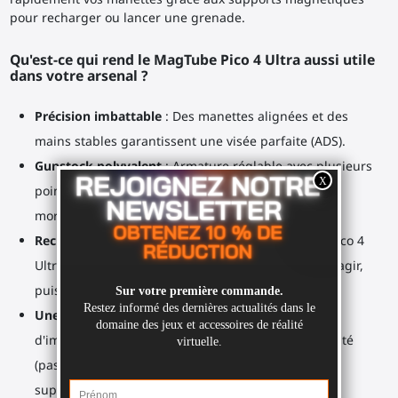
pour recharger ou lancer une grenade.
Qu'est-ce qui rend le MagTube Pico 4 Ultra aussi utile
dans votre arsenal ?
Précision imbattable
: Des manettes alignées et des
mains stables garantissent une visée parfaite (ADS).
Gunstock polyvalent
: Armature réglable avec plusieurs
points d’articulation pour s’adapter à toutes les
morphologies, longueurs de bras et fusils virtuels.
Rechargement rapide
: Faites pivoter la coupelle Pico 4
Ultra pour détacher la manette, recharger ou interagir,
puis remettez-la en place.
Une sangle d'épaule comme un vrai fusil
: Bonus
d'immersion, soulagement du poids, plus de sécurité
(pas de chute de gunstock) et points de contact
supplémentaires pour une visée précise.