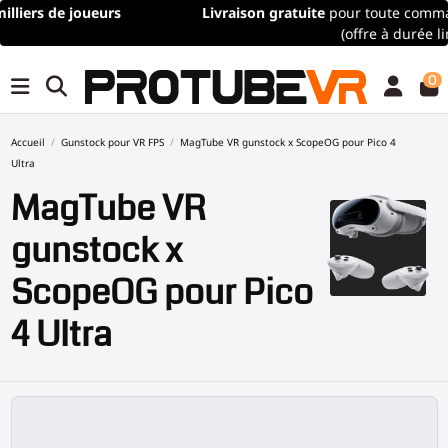
Livraison gratuite
pour toute commande de plus de 100€/115$
(offre à durée limitée)
0
Accueil
Gunstock pour VR FPS
MagTube VR gunstock x ScopeOG pour Pico 4
Ultra
MagTube VR
gunstock x
ScopeOG pour Pico
4 Ultra