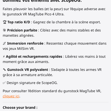
dominez vos ennemis avec ScopeOG.
Faites pleuvoir les balles (et la peur) sur l’équipe adverse avec
le gunstock VR MagTube Pico 4 Ultra.
🏆
Top ratio K/D
: Gagnez de la chambre à la scène esport.
🎯
Précision parfaite
: Ciblez avec des mains stables et des
manettes alignées.
🌌
Immersion renforcée
: Ressentez chaque mouvement dans
vos jeux MilSim VR.
⚡
Agilité et rechargements rapides
: Libérez vos mains à tout
moment grâce aux aimants.
🔧
Gunstock VR polyvalent
: S’adapte à toutes les armes VR
grâce à sa armature articulée.
✅ Design signature de ScopeOG.
Pour consulter l’édition standard du gunstock MagTube VR,
cliquez ici
.
Choose your brand :