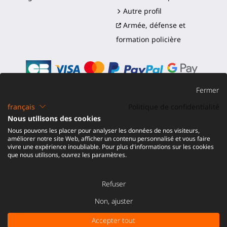
Autre profil
Armée, défense et
formation policière
Fermer
français
Politique de confidentialité
©2016-2026 - ProTubeVR™
|
Conditions de vente
|
Nous utilisons des cookies
Expédition et droits
|
Garantie
|
Retour et
Nous pouvons les placer pour analyser les données de nos visiteurs,
Remboursement
améliorer notre site Web, afficher un contenu personnalisé et vous faire
vivre une expérience inoubliable. Pour plus d'informations sur les cookies
que nous utilisons, ouvrez les paramètres.
Refuser
Non, ajuster
Accepter tout