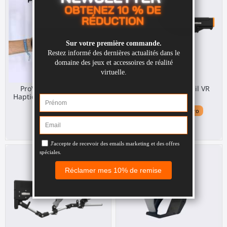
ProVolver Elite Pistolet
ProBolter Heavy Fusil VR
Haptique pour Pico 4 Ultra
pour Quest 3
Pico 4 Ultra
Meta Quest 3 / 3S / Pro
299,00 €
1 615,00 €