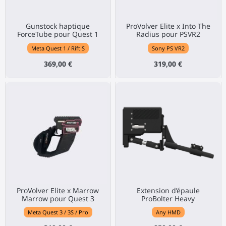
Gunstock haptique
ProVolver Elite x Into The
ForceTube pour Quest 1
Radius pour PSVR2
Meta Quest 1 / Rift S
Sony PS VR2
369,00 €
319,00 €
ProVolver Elite x Marrow
Extension d’épaule
Marrow pour Quest 3
ProBolter Heavy
Meta Quest 3 / 3S / Pro
Any HMD