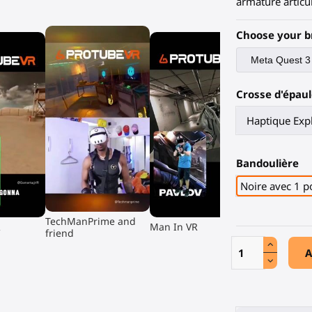
armature articu
Choose your b
Crosse d'épaul
Bandoulière
Noire avec 1 po
▶
▶
TechManPrime and
R
Man In VR
friend
A