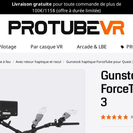
Livraison gratuite
pour toute commande de plus de
100€/115$ (offre à durée limitée)
Pilotage
Par casque VR
Arcade & LBE
P
me à feu
Avec retour haptique et recul
Gunstock haptique ForceTube pour Quest 
Gunst
Force
3