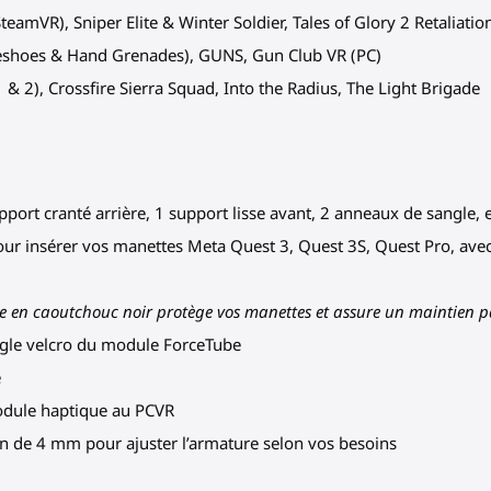
eamVR), Sniper Elite & Winter Soldier, Tales of Glory 2 Retaliatio
eshoes & Hand Grenades), GUNS, Gun Club VR (PC)
1 & 2), Crossfire Sierra Squad, Into the Radius, The Light Brigade
pport cranté arrière, 1 support lisse avant, 2 anneaux de sangle,
our insérer vos manettes Meta Quest 3, Quest 3S, Quest Pro, avec
re en caoutchouc noir protège vos manettes et assure un maintien p
angle velcro du module ForceTube
e
odule haptique au PCVR
llen de 4 mm pour ajuster l’armature selon vos besoins