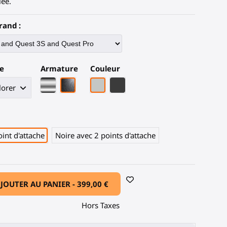
lée.
rand :
e
Armature
Couleur
Armature chrome
Armature en fibre de carbone noire
Gris Clair
Fibre de carbone noire
int d'attache
Noire avec 2 points d'attache
JOUTER AU PANIER -
399,00 €
Hors Taxes