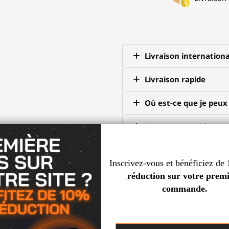
Livraison internationa
Livraison rapide
Où est-ce que je peu
Retour sous 30 jours
scord
 et camarades de jeu
Garantie de 2 ans
 clients