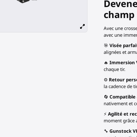
Devenez
champ d
Avec une crosse
avec une immers
🎯
Visée parfai
alignées et arma
🔥
Immersion 
chaque tir.
⚙️
Retour pers
la cadence de ti
🔄
Compatible 
nativement et c
⚡
Agilité et r
moment grâce a
🔧
Gunstock VR