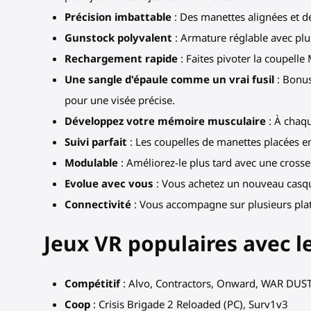
Précision imbattable
: Des manettes alignées et de
Gunstock polyvalent
: Armature réglable avec plus
Rechargement rapide
: Faites pivoter la coupelle
Une sangle d'épaule comme un vrai fusil
: Bonus
pour une visée précise.
Développez votre mémoire musculaire
: À chaqu
Suivi parfait
: Les coupelles de manettes placées en
Modulable
: Améliorez-le plus tard avec une crosse
Evolue avec vous
: Vous achetez un nouveau casque 
Connectivité
: Vous accompagne sur plusieurs plat
Jeux VR populaires avec l
Compétitif
: Alvo, Contractors, Onward, WAR DUS
Coop
: Crisis Brigade 2 Reloaded (PC), Surv1v3