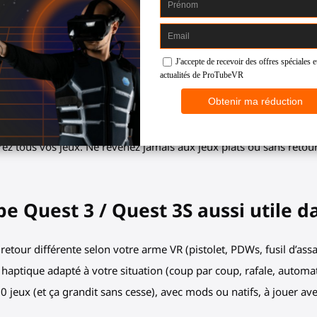
st 3, Quest 3S, Quest Pro qui
paule.
hette (réelle et virtuelle), votre
e épaule.
z tous vos jeux. Ne revenez jamais aux jeux plats ou sans retour 
be Quest 3 / Quest 3S aussi utile d
 retour différente selon votre arme VR (pistolet, PDWs, fusil d’assau
 haptique adapté à votre situation (coup par coup, rafale, automa
70 jeux (et ça grandit sans cesse), avec mods ou natifs, à jouer 