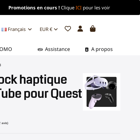
Promotions en cours !
Clique
ICI
pour les voir
Français
EUR €
ROMO
Assistance
A propos
3
ock haptique
Tube pour Quest