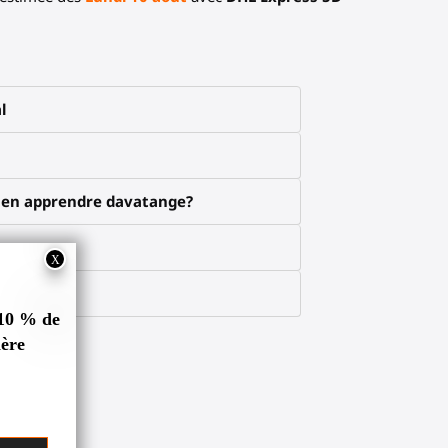
l
x en apprendre davatange?