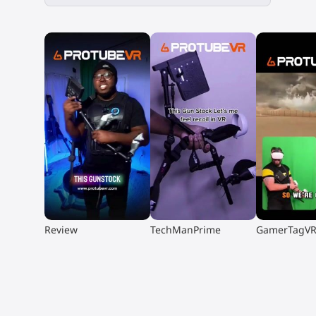
▶
▶
▶
Review
TechManPrime
GamerTagV