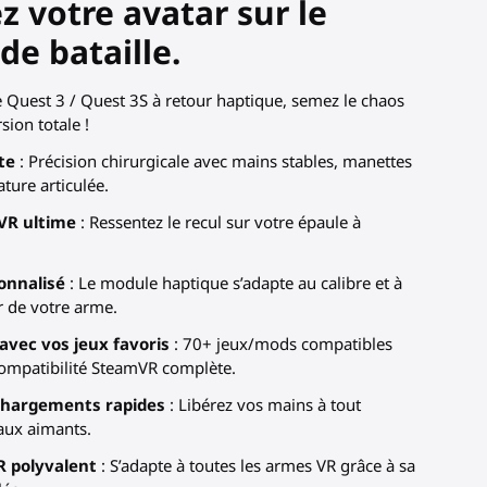
 votre avatar sur le
(2 avis)
e bataille.
 Quest 3 / Quest 3S à retour haptique, semez le chaos
ion totale !
te
: Précision chirurgicale avec mains stables, manettes
ture articulée.
VR ultime
: Ressentez le recul sur votre épaule à
onnalisé
: Le module haptique s’adapte au calibre et à
r de votre arme.
avec vos jeux favoris
: 70+ jeux/mods compatibles
ompatibilité SteamVR complète.
echargements rapides
: Libérez vos mains à tout
ux aimants.
 polyvalent
: S’adapte à toutes les armes VR grâce à sa