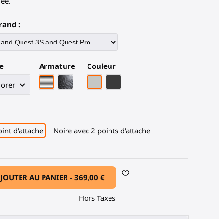
lée.
rand :
e
Armature
Couleur
Armature chrome
Armature en fibre de carbone noire
Gris Clair
Fibre de carbone noire
int d'attache
Noire avec 2 points d'attache
JOUTER AU PANIER -
369,00 €
Hors Taxes