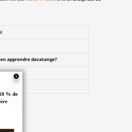
l
x en apprendre davatange?