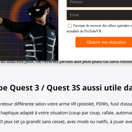
st 3, Quest 3S, Quest Pro qui
paule.
hette (réelle et virtuelle), votre
e épaule.
z tous vos jeux. Ne revenez jamais aux jeux plats ou sans retour 
be Quest 3 / Quest 3S aussi utile d
 retour différente selon votre arme VR (pistolet, PDWs, fusil d’assau
 haptique adapté à votre situation (coup par coup, rafale, automa
70 jeux (et ça grandit sans cesse), avec mods ou natifs, à jouer 