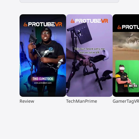
▶
▶
▶
Review
TechManPrime
GamerTagV