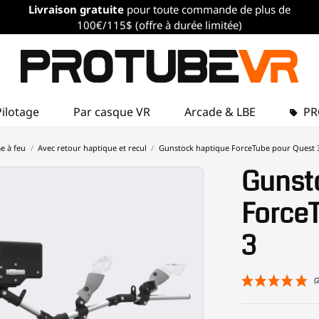
Livraison gratuite
pour toute commande de plus de
100€/115$ (offre à durée limitée)
Pilotage
Par casque VR
Arcade & LBE
P
me à feu
Avec retour haptique et recul
Gunstock haptique ForceTube pour Quest 
Gunst
Force
3