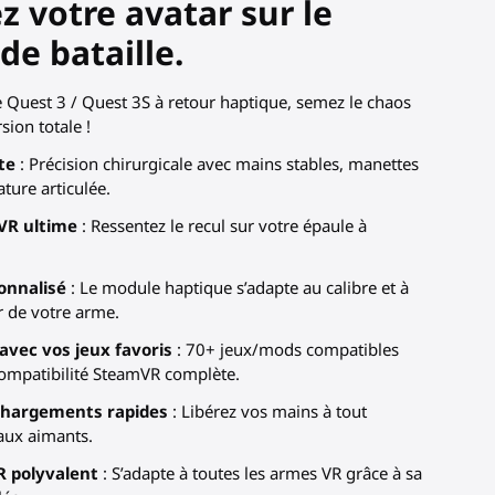
 votre avatar sur le
(2 avis)
e bataille.
 Quest 3 / Quest 3S à retour haptique, semez le chaos
ion totale !
te
: Précision chirurgicale avec mains stables, manettes
ture articulée.
VR ultime
: Ressentez le recul sur votre épaule à
onnalisé
: Le module haptique s’adapte au calibre et à
r de votre arme.
avec vos jeux favoris
: 70+ jeux/mods compatibles
ompatibilité SteamVR complète.
echargements rapides
: Libérez vos mains à tout
ux aimants.
 polyvalent
: S’adapte à toutes les armes VR grâce à sa