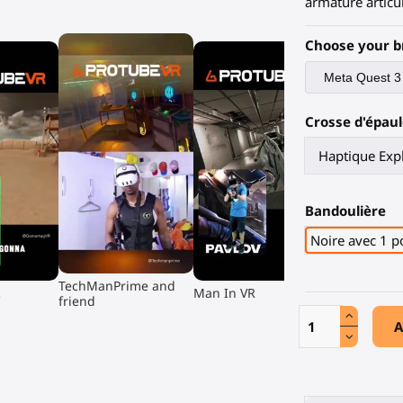
armature articu
Choose your b
Crosse d'épaul
Bandoulière
Noire avec 1 po
▶
▶
TechManPrime and
R
Man In VR
friend
A