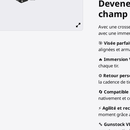
Devenez
champ d
Avec une crosse
avec une immers
🎯
Visée parfai
alignées et arma
🔥
Immersion 
chaque tir.
⚙️
Retour pers
la cadence de ti
🔄
Compatible 
nativement et c
⚡
Agilité et r
moment grâce a
🔧
Gunstock VR