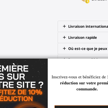
Livraison internationa
Livraison rapide
Où est-ce que je peu
Retour sous 30 jours
scord
 et camarades de jeu
Garantie de 2 ans
 clients