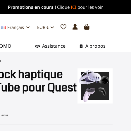
Promotions en cours !
Clique
ICI
pour les voir
Français
EUR €
ROMO
Assistance
A propos
3
ock haptique
Tube pour Quest