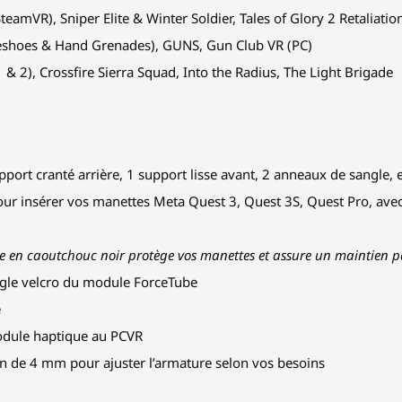
eamVR), Sniper Elite & Winter Soldier, Tales of Glory 2 Retaliatio
eshoes & Hand Grenades), GUNS, Gun Club VR (PC)
1 & 2), Crossfire Sierra Squad, Into the Radius, The Light Brigade
pport cranté arrière, 1 support lisse avant, 2 anneaux de sangle,
our insérer vos manettes Meta Quest 3, Quest 3S, Quest Pro, avec
re en caoutchouc noir protège vos manettes et assure un maintien p
angle velcro du module ForceTube
e
odule haptique au PCVR
llen de 4 mm pour ajuster l’armature selon vos besoins