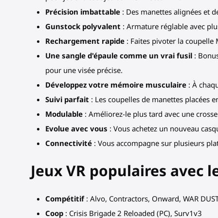
Précision imbattable
: Des manettes alignées et de
Gunstock polyvalent
: Armature réglable avec plus
Rechargement rapide
: Faites pivoter la coupelle
Une sangle d'épaule comme un vrai fusil
: Bonus
pour une visée précise.
Développez votre mémoire musculaire
: À chaqu
Suivi parfait
: Les coupelles de manettes placées en
Modulable
: Améliorez-le plus tard avec une crosse
Evolue avec vous
: Vous achetez un nouveau casque 
Connectivité
: Vous accompagne sur plusieurs plat
Jeux VR populaires avec l
Compétitif
: Alvo, Contractors, Onward, WAR DUS
Coop
: Crisis Brigade 2 Reloaded (PC), Surv1v3