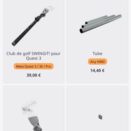
Club de golf SWINGiT! pour
Tube
Quest 3
Any HMD
Meta Quest 3 / 3S / Pro
14,40 €
39,00 €