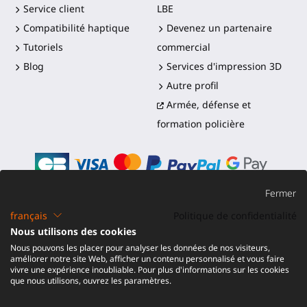
Service client
LBE
Compatibilité haptique
Devenez un partenaire
Tutoriels
commercial
Blog
Services d'impression 3D
Autre profil
Armée, défense et
formation policière
Fermer
français
Politique de confidentialité
©2016-2026 - ProTubeVR™
|
Conditions de vente
|
Nous utilisons des cookies
Expédition et droits
|
Garantie
|
Retour et
Nous pouvons les placer pour analyser les données de nos visiteurs,
Remboursement
améliorer notre site Web, afficher un contenu personnalisé et vous faire
vivre une expérience inoubliable. Pour plus d'informations sur les cookies
que nous utilisons, ouvrez les paramètres.