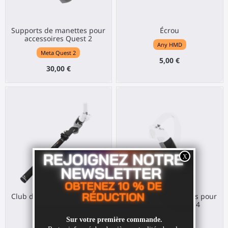
Supports de manettes pour
Écrou
accessoires Quest 2
Any HMD
Meta Quest 2
5,00 €
30,00 €
Club de golf SWINGiT! pour
Supports de manettes pour
Pico 4
accessoires Pico 4
Pico 4
Pico 4