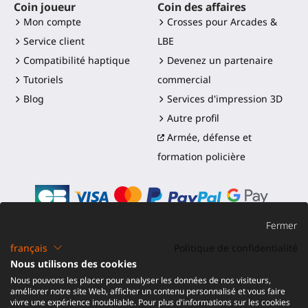
Coin joueur
Coin des affaires
Mon compte
Crosses pour Arcades &
Service client
LBE
Compatibilité haptique
Devenez un partenaire
Tutoriels
commercial
Blog
Services d'impression 3D
Autre profil
Armée, défense et
formation policière
Fermer
français
Politique de confidentialité
©2016-2026 - ProTubeVR™
|
Conditions de vente
|
Nous utilisons des cookies
Expédition et droits
|
Garantie
|
Retour et
Nous pouvons les placer pour analyser les données de nos visiteurs,
Remboursement
améliorer notre site Web, afficher un contenu personnalisé et vous faire
vivre une expérience inoubliable. Pour plus d'informations sur les cookies