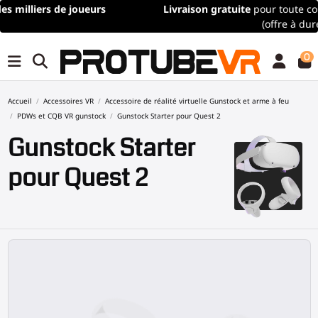
Livraison gratuite
pour toute commande de plus de 100€/115$
(offre à durée limitée)
0
Accueil
Accessoires VR
Accessoire de réalité virtuelle Gunstock et arme à feu
PDWs et CQB VR gunstock
Gunstock Starter pour Quest 2
Gunstock Starter
pour Quest 2