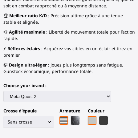
soit en combat rapproché ou à moyenne distance.
🏆
Meilleur ratio K/D
: Précision ultime grâce à une tenue
stable et alignée.
💨
Agilité maximale
: Liberté de mouvement totale pour l’action
rapide.
⚡
Réflexes éclairs
: Acquérez vos cibles en un éclair et tirez en
premier.
🍃
Design ultra-léger
: Jouez plus longtemps sans fatigue.
Gunstock économique, performance totale.
Choose your brand :
Crosse d'épaule
Armature
Couleur
Armature chrome
Armature en fibre de carbone 
Gris Clair
Fibre de carbone