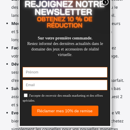
des actions secondaires comme le rechargement ou le
lancer de grenades, puis remettez-la en un clin d’œil.
Modulable
: Simulateur idéal pour pistolets-mitrailleurs
et SMGs. Ajoutez une crosse pour épauler et viser à
longue distance.
Facile à apprendre, facile à maîtriser aussi
: Saisissez
votre gunstock et trouvez rapidement le bon calibrage.
Développez votre mémoire musculaire
: À chaque
session, remarquez à quel point il est plus facile
d'exécuter rapidement un tir ou un rechargement parfait.
Suivi parfait
: Les coupelles de manettes placées en bas
assurent un signal clair entre votre casque Meta Quest 2
et ses manettes.
Evolue avec vous
: Vous achetez un nouveau casque VR
bientôt ? Pas besoin de racheter tout l’accessoire. Achetez
simplement les coupelles pour vos nouvelles manettes.