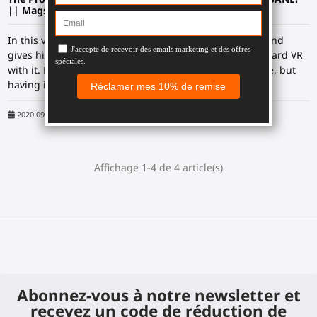
|| Magstarter Full Review and Gameplay!
In this video, Shynee uses the ProTube VR Magstarter and
gives his full review. He also tests it out by playing Onward VR
with it. Finally, he rates it a 6/10 for being a good device, but
having its flaws.
2020 09 01
Shynee
Affichage 1-4 de 4 article(s)
Abonnez-vous à notre newsletter et
recevez un code de réduction de