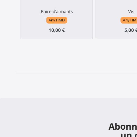
Paire d’aimants
Vis
Any HMD
Any HM
10,00 €
5,00 
Abonne
un 