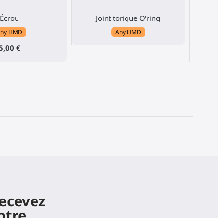
Écrou
Joint torique O'ring
C
Any HMD
Any HMD
5,00 €
recevez
otre