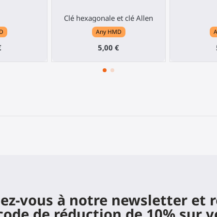
Clé hexagonale et clé Allen
D
Any HMD
€
5,00 €
z-vous à notre newsletter et 
code de réduction de 10% sur v