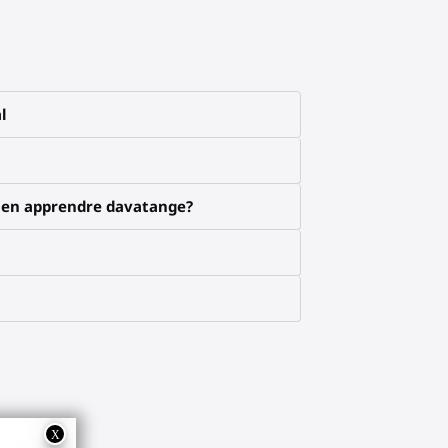
l
x en apprendre davatange?