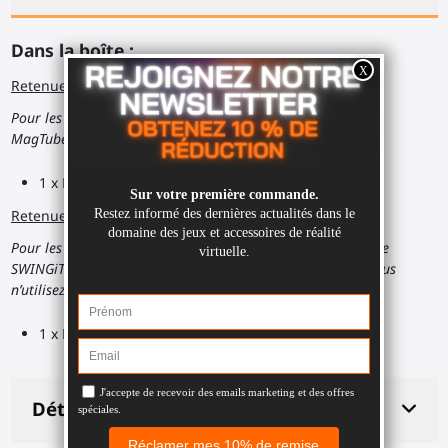
Dans la boîte :
Retenue magnétique :
Pour les supports de manette avec aimants, utilisés avec le
MagTube, le ForceTube, le ProTas.
1 x Retenue sélectionnée avec son aimant
Retenue non magnétique :
Pour les supports fixés, utilisés avec le ProSaber, l’accessoire
SWINGiT Golf Club, la poignée arrière fixée du Starter si vous
n’utilisez pas l’extension d’épaule.
1 x Retenue sélectionnée sans aimant
Détails du produit