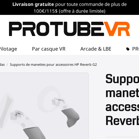
Livraison gratuite
pour toute commande de plus de
100€/115$ (offre à durée limitée)
Pilotage
Par casque VR
Arcade & LBE
P
Bas
Supports de manettes pour accessoires HP Reverb G2
Suppo
manet
acces
Rever