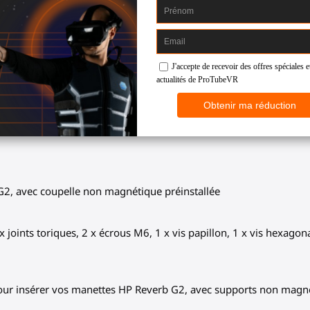
e avec votre nouveau casque VR. Notre design unique vous perme
re au complet.
elles de manette sont fabriquées avec des matériaux haut de gam
ire à l’intérieur des coupelles protège vos manettes et assure u
G2, avec coupelle non magnétique préinstallée
x joints toriques, 2 x écrous M6, 1 x vis papillon, 1 x vis hexag
 pour insérer vos manettes HP Reverb G2, avec supports non magn