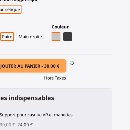
agnétique
Couleur
Gris Clair
Fibre de carbone noire
Paire
Main droite
JOUTER AU PANIER -
30,00 €
Hors Taxes
es indispensables
Support pour casque VR et manettes
30,00 €
24,00 €