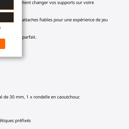
t de simplement changer vos supports sur votre
me et des attaches fiables pour une expérience de jeu
n maintien parfait.
onal de 30 mm, 1 x rondelle en caoutchouc
étiques préfixés