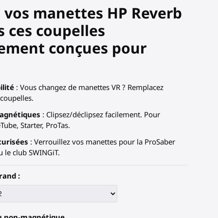
z vos manettes HP Reverb
 ces coupelles
lement conçues pour
lité
: Vous changez de manettes VR ? Remplacez
coupelles.
magnétiques
: Clipsez/déclipsez facilement. Pour
ube, Starter, ProTas.
curisées
: Verrouillez vos manettes pour la ProSaber
 le club SWINGiT.
rand :
u non-magnétique