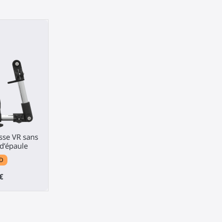
sse VR sans
 d’épaule
D
€