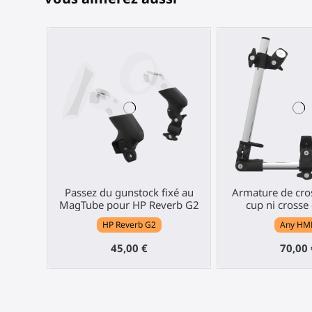
Passez du gunstock fixé au
Armature de cro
MagTube pour HP Reverb G2
cup ni crosse
HP Reverb G2
Any HM
45,00 €
70,00 