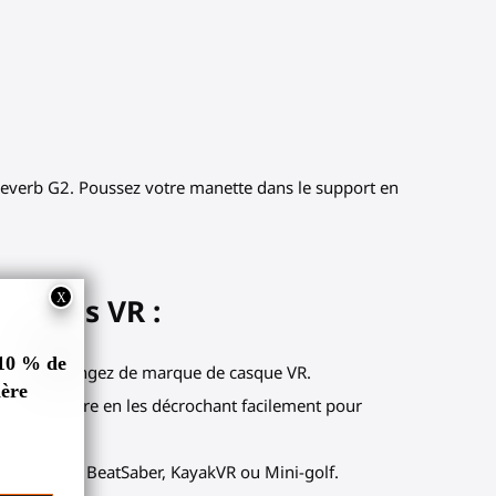
Reverb G2. Poussez votre manette dans le support en
nettes VR :
autre ou changez de marque de casque VR.
tre main libre en les décrochant facilement pour
nses comme BeatSaber, KayakVR ou Mini-golf.