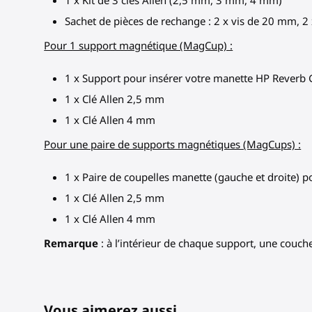
1 x Kit de 3 clés Allen (2,5 mm, 3 mm, 4 mm)
Sachet de pièces de rechange : 2 x vis de 20 mm, 2 
Pour 1 support magnétique (MagCup) :
1 x Support pour insérer votre manette HP Reverb
1 x Clé Allen 2,5 mm
1 x Clé Allen 4 mm
Pour une paire de supports magnétiques (MagCups) :
1 x Paire de coupelles manette (gauche et droite) 
1 x Clé Allen 2,5 mm
1 x Clé Allen 4 mm
Remarque
: à l’intérieur de chaque support, une couch
Vous aimerez aussi