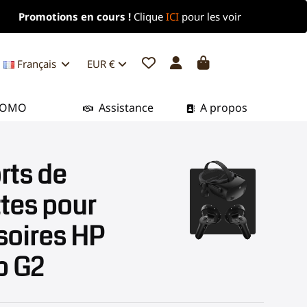
Promotions en cours !
Clique
ICI
pour les voir
Français
EUR €
ROMO
Assistance
A propos
rts de
tes pour
soires HP
b G2