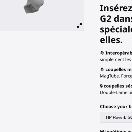
Insére
G2 dans
spécia
elles.
🔄
Interopérabi
simplement les 
🧲
coupelles 
MagTube, ForceT
🔒
coupelles sé
Double-Lame ou
Choose your b
Magnétique o