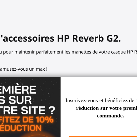
'accessoires HP Reverb G2.
u pour maintenir parfaitement les manettes de votre casque HP 
et amusez-vous un max !
ez avec les coupelles pour vos ma
elles interchangeables, passez facilement d’un accessoire à un 
ForceTube / Starter et joystick ProTas. Préservez la liberté de vo
Puis, rattachez-les sans effort à votre accessoire.
T VR Golf Club. Offrent une sécurité extrême pour des jeux inte