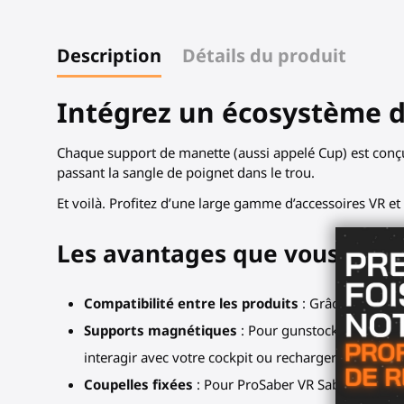
Description
Détails du produit
Intégrez un écosystème d
Chaque support de manette (aussi appelé Cup) est conç
passant la sangle de poignet dans le trou.
Et voilà. Profitez d’une large gamme d’accessoires VR 
Les avantages que vous obten
Compatibilité entre les produits
: Grâce aux coup
Supports magnétiques
: Pour gunstock MagTube / 
interagir avec votre cockpit ou recharger vos armes. 
Coupelles fixées
: Pour ProSaber VR Saber, SWINGi