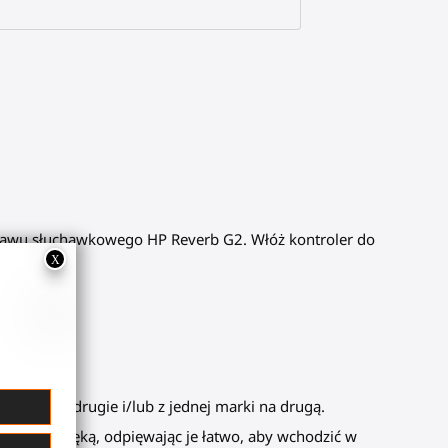
stawu słuchawkowego HP Reverb G2. Włóż kontroler do
orium na drugie i/lub z jednej marki na drugą.
chu jedną ręką, odpięwając je łatwo, aby wchodzić w