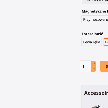
Magnetyczne 
Przymocowan
Lateralność
Lewa ręka
P
D
Accessoir