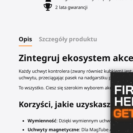
2 lata gwarancji
Opis
Szczegóły produktu
Zintegruj ekosystem akce
Każdy uchwyt kontrolera (zwany również kubkiem) jest
uchwytu, przeciągając pasek na nadgarstku przez otwór
To wszystko. Ciesz się szerokim wyborem akcesoriów VR 
Korzyści, jakie uzyskasz dzi
Wymienność
: Dzięki wymiennym uchwytom kontrole
Uchwyty magnetyczne
: Dla MagTube / ForceTube