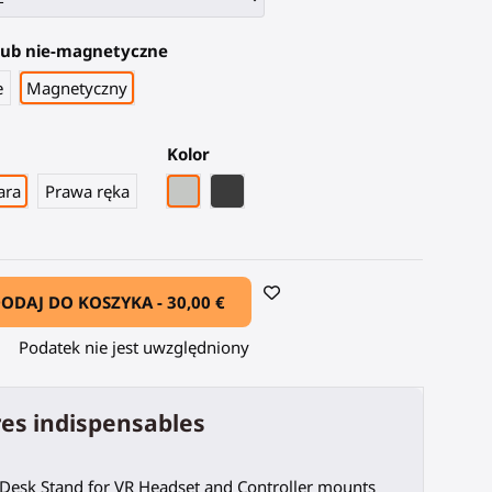
lub nie-magnetyczne
e
Magnetyczny
Kolor
Szary PLA
Czarny węglowy włókno
ara
Prawa ręka
ODAJ DO KOSZYKA -
30,00 €
Podatek nie jest uwzględniony
es indispensables
Desk Stand for VR Headset and Controller mounts