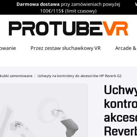
Darmowa dostawa
przy zamówieniach powyżej
100€/115$ (limit czasowy)
towanie
Przez zestaw słuchawkowy VR
Arcade &
 kubki zamontowane
Uchwyty na kontrolery do akcesoriów HP Reverb G2
Uchwy
kontro
akces
Rever