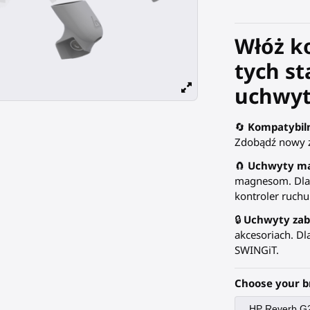
Włóż k
tych s
uchwyt
🔄
Kompatybil
Zdobądź nowy z
🧲
Uchwyty m
magnesom. Dla 
kontroler ruchu 
🔒
Uchwyty zab
akcesoriach. Dl
SWINGiT.
Choose your b