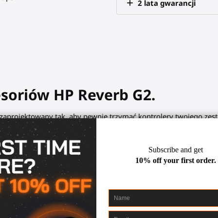
2 lata gwarancji
soriów HP Reverb G2.
 zaprojektowany tak, aby pewnie trzymać kontrolery twojego ze
.
i baw się świetnie!
ęki uchwytom kontrolera
ra dla naszych akcesoriów, łatwo przełączaj się z jednego akces
 / Starter VR gunstock, ProTas VR joystick. Zachowaj swobodę ru