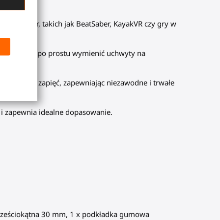
wnych gier, takich jak BeatSaber, KayakVR czy gry w
gn pozwala po prostu wymienić uchwyty na
 solidnych zapięć, zapewniając niezawodne i trwałe
 i zapewnia idealne dopasowanie.
ba sześciokątna 30 mm, 1 x podkładka gumowa