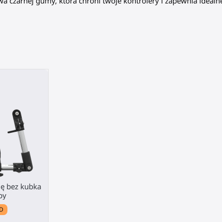
a czarnej gumy, która chroni twoje kontrolery i zapewnia ideal
ę bez kubka
by
D