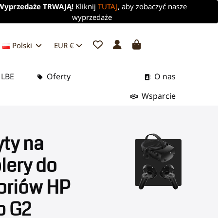
Wyprzedaże TRWAJĄ!
Kliknij
TUTAJ
, aby zobaczyć nasze
wyprzedaże
Polski
EUR €
 LBE
Oferty
O nas
Wsparcie
ty na
lery do
oriów HP
b G2