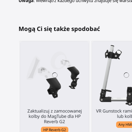
Uwaga
: Wewnątrz każdego uchwytu znajduje się warstw
Mogą Ci się także spodobać
Zaktualizuj z zamocowanej
VR Gunstock rami
kolby do MagTube dla HP
lub kol
Reverb G2
Any HM
HP Reverb G2