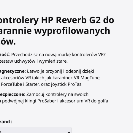
ontrolery HP Reverb G2 do
tarannie wyprofilowanych
ów.
ność
: Przechodzisz na nową markę kontrolerów VR?
estaw uchwytów i wymień stare.
agnetyczne
: Łatwo je przypnij i odepnij dzięki
akcesoriów VR takich jak karabinek VR MagTube,
ForceTube i Starter, oraz joystick ProTas.
ezpieczone
: Zamocuj kontrolery na swoich
a podwójnej klingi ProSaber i akcesorium VR do golfa
rand :