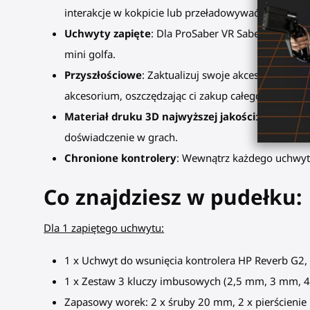
interakcje w kokpicie lub przeładowywać broń. Na
Uchwyty zapięte
: Dla ProSaber VR Saber, SWINGiT
mini golfa.
Przyszłościowe
: Zaktualizuj swoje akcesorium w
akcesorium, oszczędzając ci zakup całego nowego.
Materiał druku 3D najwyższej jakości
: Nasze uch
doświadczenie w grach.
Chronione kontrolery
: Wewnątrz każdego uchwytu
Co znajdziesz w pudełku:
Dla 1 zapiętego uchwytu:
1 x Uchwyt do wsunięcia kontrolera HP Reverb G2
1 x Zestaw 3 kluczy imbusowych (2,5 mm, 3 mm, 
Zapasowy worek: 2 x śruby 20 mm, 2 x pierścienie 