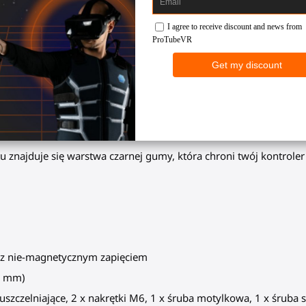
stępnie, bezproblemowo ponownie je przyłączając do akcesorium.
 VR Golf Club. Zapewniają solidne zabezpieczenie podczas intensy
raz z nowym zestawem słuchawkowym VR. Naszyj wyjątkowy desi
wyty/kubki na kontrolery są wykonane z najlepszych materiałów i
 znajduje się warstwa czarnej gumy, która chroni twój kontroler
, z nie-magnetycznym zapięciem
4 mm)
uszczelniające, 2 x nakrętki M6, 1 x śruba motylkowa, 1 x śru