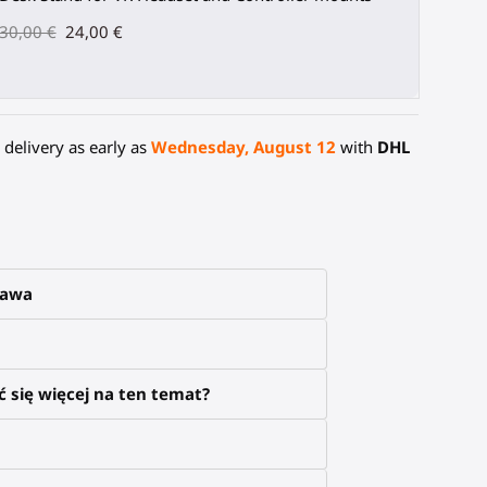
30,00 €
24,00 €
delivery as early as
Wednesday, August 12
with
DHL
tawa
 się więcej na ten temat?