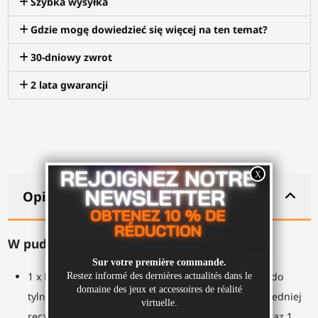
Szybka wysyłka
Gdzie mogę dowiedzieć się więcej na ten temat?
30-dniowy zwrot
2 lata gwarancji
Opis
W pudełku:
1 x
Ramiona
z 3 złączonymi częściami, 1 zaczepem do
tylnej ręcznej kontrolki, 1 gładkim zaczepem do przedniej
ręcznej kontrolki, 2 pierścieniami do zawieszenia oraz 1