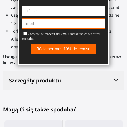
zaczepem do łączenia z kolbą ramienia (nie dostarczona)
Części zapasowe: 1 x śruba 20mm, 2 x łączniki toroidalne,
1 x nakrętka M6, 1 x uszczelka gumowa
Torba z narzędziami: 1 x klucz Allen 2,5mm, 1 x klucz
Allen 4mm oraz kilka małych części zapasowych do
dostosowania ramienia do Twoich potrzeb
Uwaga
: ta goła
ramiona
nie zawiera mocowań do kontrolerów,
kolby ani zawieszenia.
Szczegóły produktu
Mogą Ci się także spodobać