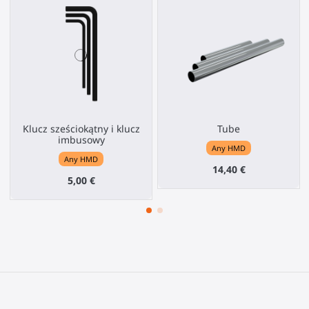
Klucz sześciokątny i klucz
Tube
imbusowy
Any HMD
Any HMD
14,40 €
5,00 €