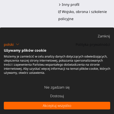
Inny profil
Wojsko, obrona i szkolenie
policyjne
Zamknij
polski
Polityka prywatności
Używamy plików cookie
Możemy je zamieścić w celu analizy danych dotyczących odwiedzających,
©2016-2026 - ProTubeVR™
|
Warunki sprzedaży
|
Wysyłka i
ulepszenia naszej strony internetowej, pokazania spersonalizowanych
obowiązki
|
Gwarancja
|
Zwroty i zwrot pieniędzy
treści i zapewnienia Państwu wspaniałego doświadczenia na stronie
internetowej. Aby uzyskać więcej informacji na temat plików cookie, których
używamy, otwórz ustawienia.
Nie zgadzam się
Dostosuj
DODAJ DO KOSZYKA -
100,00 €
Akceptuj wszystko
Podatek nie jest uwzględniony