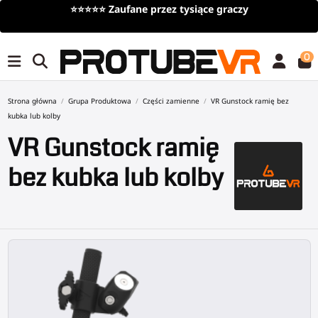
Darmowa dostawa
przy zamówieniach powyżej 100€/1
czasowy)
0
Strona główna
Grupa Produktowa
Części zamienne
VR Gunstock ramię bez
kubka lub kolby
VR Gunstock ramię
bez kubka lub kolby