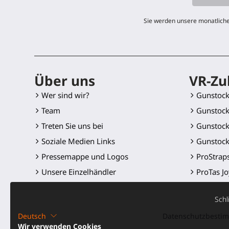
Sie werden unsere monatliche
Über uns
VR-Zu
Wer sind wir?
Gunstoc
Team
Gunstock
Treten Sie uns bei
Gunstock
Soziale Medien Links
Gunstock
Pressemappe und Logos
ProStrap
Unsere Einzelhändler
ProTas Jo
SWINGiT 
Schl
ProSaber
Deutsch
Datenschutzbest
Controll
Wir verwenden Cookies