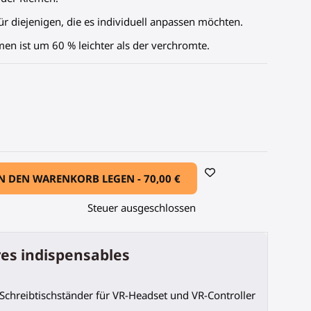
ür diejenigen, die es individuell anpassen möchten.
n ist um 60 % leichter als der verchromte.
ur
e Kohlefaser-Armatur
N DEN WARENKORB LEGEN -
70,00 €
Steuer ausgeschlossen
es indispensables
Schreibtischständer für VR-Headset und VR-Controller