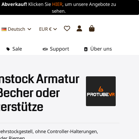
Abverkauf!
Klicken Sie
HIER
, um unsere Angebote zu
sehen.
Deutsch
EUR €
Sale
Support
Über uns
nstock Armatur
Becher oder
erstütze
hrstockgestell, ohne Controller-Halterungen,
oder Riemen.