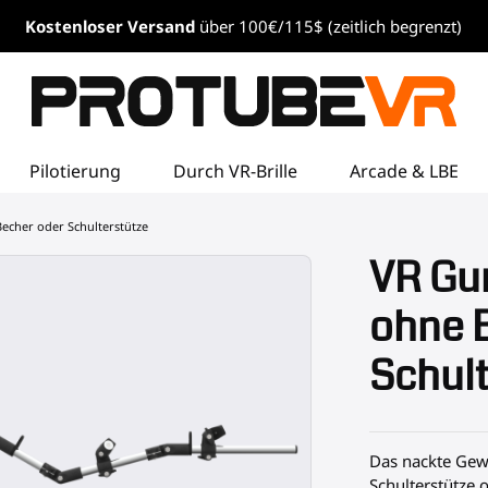
Kostenloser
Versand
über 100€/115$ (zeitlich begrenzt)
Pilotierung
Durch VR-Brille
Arcade & LBE
echer oder Schulterstütze
VR Gu
ohne 
Schult
Das nackte Gewe
Schulterstütze 