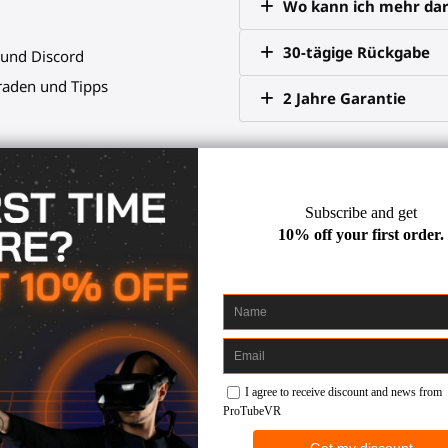
Wo kann ich mehr dar
30-tägige Rückgabe
 und Discord
raden und Tipps
2 Jahre Garantie
en:
r Halter für den hinteren Handcontroller, 1 glatter Halter für de
 enthalten)
nke, 1 x M6 Mutter, 1 x Gummischeibe
m Inbusschlüssel und einige kleine Ersatzteile zur Anpassung d