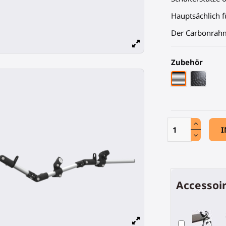
Hauptsächlich f
Der Carbonrahme
Zubehör
Chrom-Armat
Schwarz
I
Accessoir