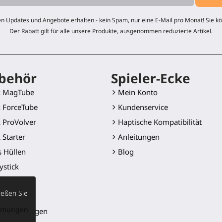
n Updates und Angebote erhalten - kein Spam, nur eine E-Mail pro Monat! Sie kö
Der Rabatt gilt für alle unsere Produkte, ausgenommen reduzierte Artikel.
behör
Spieler-Ecke
k MagTube
Mein Konto
 ForceTube
Kundenservice
 ProVolver
Haptische Kompatibilität
 Starter
Anleitungen
s Hüllen
Blog
ystick
Golf Club
ießen Sie
 Klinge
immungen
er-Halterungen