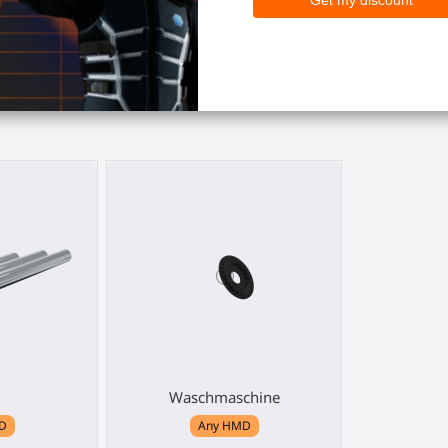
troller-Halterungen, Schulterstütze oder Trageriemen geliefert.
Waschmaschine
D
Any HMD