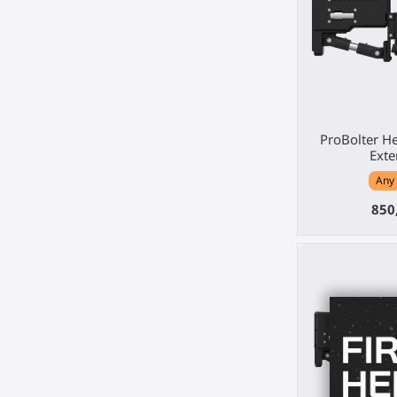
ProBolter H
Exte
Any
850