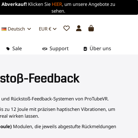
Abverkauf!
Klicken Sie
HIER
, um unsere Angebote zu
sehen.
Deutsch
EUR €
Sale
Support
Über uns
kstoß-Feedback
hen und Rückstoß-Feedback-Systemen von ProTubeVR.
 zu 12 Joule mit präzisen haptischen Vibrationen, um
eal wirken lassen.
Joule)
Modulen, die jeweils abgestufte Rückmeldungen