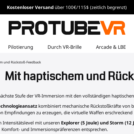
Kostenloser
Versand
über 100€/115$ (zeitlich begrenzt)
Pilotierung
Durch VR-Brille
Arcade & LBE
em und Rückstoß-Feedback
Mit haptischem und Rüc
 nächste Stufe der VR-Immersion mit den vollständigen haptisc
echnologieansatz
kombiniert mechanische Rückstoßkräfte von bis
n Empfindungen zu erzeugen, die virtuelle Waffen erschreckend r
n Intensitätslevel mit unseren
Explorer (5 Joule) und Storm (12 
en Komfort- und Immersionspräferenzen entsprechen.