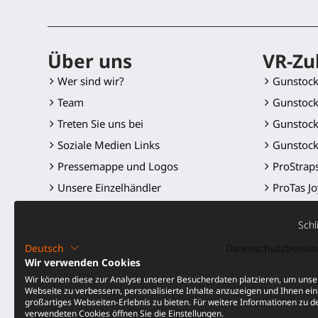
Über uns
VR-Zu
Wer sind wir?
Gunstoc
Team
Gunstock
Treten Sie uns bei
Gunstock
Soziale Medien Links
Gunstock
Pressemappe und Logos
ProStrap
Unsere Einzelhändler
ProTas Jo
SWINGiT 
Schl
ProSaber
Deutsch
Datenschutzbest
Controll
Wir verwenden Cookies
Ersatzteil
Wir können diese zur Analyse unserer Besucherdaten platzieren, um unse
Webseite zu verbessern, personalisierte Inhalte anzuzeigen und Ihnen ein
Alle Prod
großartiges Webseiten-Erlebnis zu bieten. Für weitere Informationen zu d
verwendeten Cookies öffnen Sie die Einstellungen.
Preissen