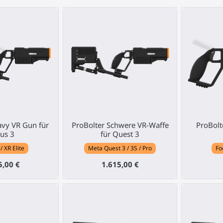
avy VR Gun für
ProBolter Schwere VR-Waffe
ProBolt
us 3
für Quest 3
/ XR Elite
Meta Quest 3 / 3S / Pro
Fo
5,00 €
1.615,00 €