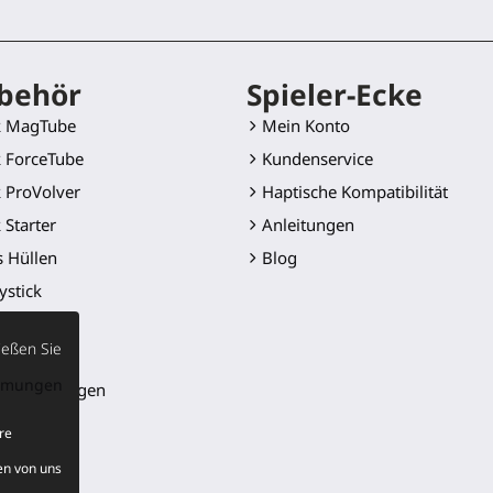
behör
Spieler-Ecke
k MagTube
Mein Konto
 ForceTube
Kundenservice
 ProVolver
Haptische Kompatibilität
 Starter
Anleitungen
s Hüllen
Blog
ystick
Golf Club
ießen Sie
 Klinge
immungen
er-Halterungen
e
re
ukte
en von uns
kung