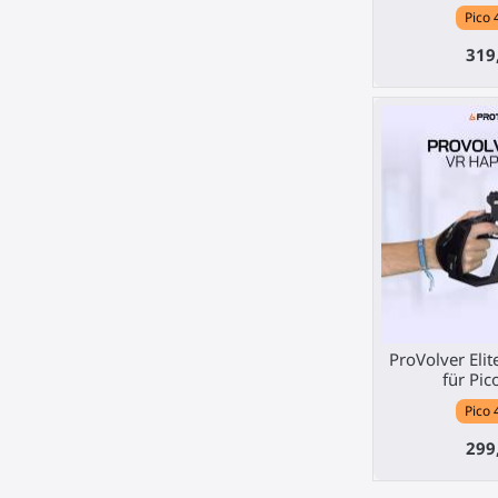
Pico 
319
ProVolver Elit
für Pic
Pico 
299