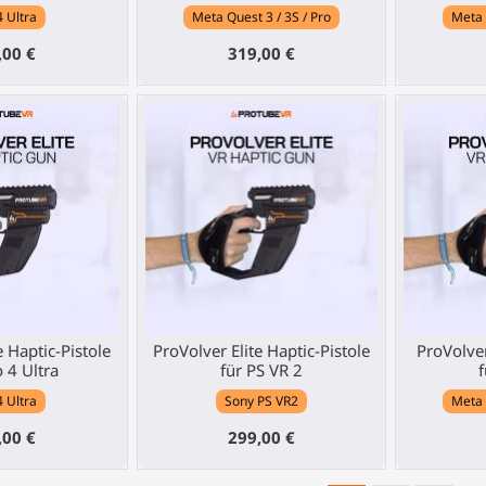
4 Ultra
Meta Quest 3 / 3S / Pro
Meta 
,00 €
319,00 €
e Haptic-Pistole
ProVolver Elite Haptic-Pistole
ProVolver
o 4 Ultra
für PS VR 2
f
4 Ultra
Sony PS VR2
Meta 
,00 €
299,00 €