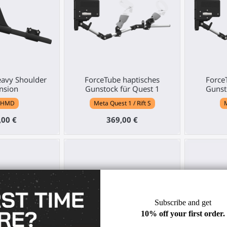
eavy Shoulder
ForceTube haptisches
Force
nsion
Gunstock für Quest 1
Gunst
 HMD
Meta Quest 1 / Rift S
,00 €
369,00 €