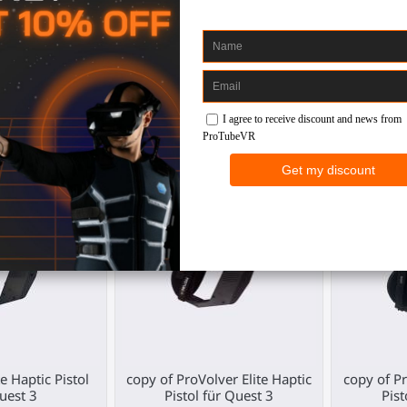
 haptisches
ForceTube haptisches
ProVolver
r Valve Index
Gunstock für Pico 4 Ultra
f
 Index
Pico 4 Ultra
Meta 
,00 €
369,00 €
e Haptic Pistol
copy of ProVolver Elite Haptic
copy of Pr
uest 3
Pistol für Quest 3
Pist