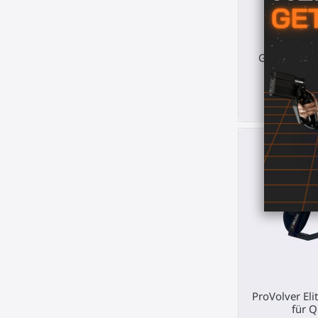
ForceTube
Gunstock fü
Valve
369
ProVolver Elit
für Q