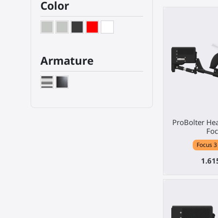
Color
Armature
ProBolter He
Foc
Focus 3 
1.61