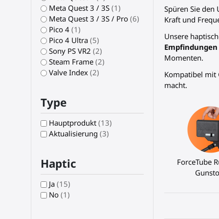
Meta Quest 3 / 3S
(1)
Spüren Sie den 
Meta Quest 3 / 3S / Pro
(6)
Kraft und Freque
Pico 4
(1)
Unsere haptisch
Pico 4 Ultra
(5)
Empfindungen
Sony PS VR2
(2)
Momenten.
Steam Frame
(2)
Valve Index
(2)
Kompatibel mit 
macht.
Type
Hauptprodukt
(13)
Aktualisierung
(3)
Haptic
ForceTube R
Gunsto
Ja
(15)
No
(1)