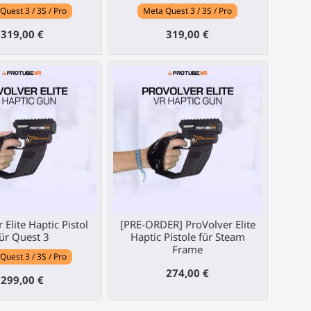
Quest 3 / 3S / Pro
Meta Quest 3 / 3S / Pro
319,00 €
319,00 €
 Elite Haptic Pistol
[PRE-ORDER] ProVolver Elite
ür Quest 3
Haptic Pistole für Steam
Frame
Quest 3 / 3S / Pro
274,00 €
299,00 €