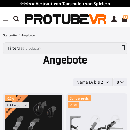
⭐⭐⭐⭐⭐
Vertraut von Tausenden von Spielern
0
Startseite
Angebote
Filters
(8 products)
Angebote
Name (A bis Z)
8
-20%
Sonderpreis!
Artikelbündel
-10%