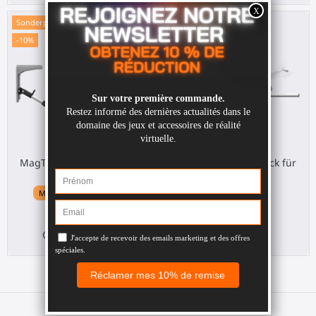
Sonderpreis!
Sonderpreis!
-10%
-10%
MagTube VR gunstock für
MagTube VR gunstock für
Quest 3
Valve Index
Meta Quest 3 / 3S / Pro
Valve Index
123,30 €
123,30 €
137,00 €
137,00 €
512
d.
05
:
21
:
08