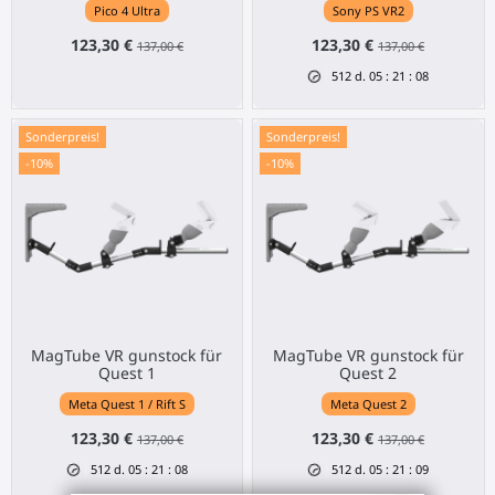
Pico 4 Ultra
Sony PS VR2
123,30 €
123,30 €
137,00 €
137,00 €
512
d.
05
:
21
:
08
Sonderpreis!
Sonderpreis!
-10%
-10%
MagTube VR gunstock für
MagTube VR gunstock für
Quest 1
Quest 2
Meta Quest 1 / Rift S
Meta Quest 2
123,30 €
123,30 €
137,00 €
137,00 €
512
d.
05
:
21
:
08
512
d.
05
:
21
:
08