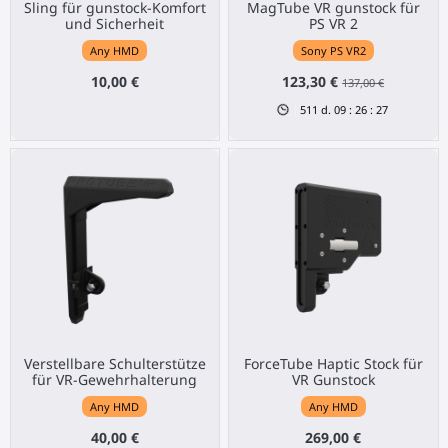
Sling für gunstock-Komfort
MagTube VR gunstock für
und Sicherheit
PS VR 2
Any HMD
Sony PS VR2
10,00 €
123,30 €
137,00 €
511
d.
09
:
26
:
27
Verstellbare Schulterstütze
ForceTube Haptic Stock für
für VR-Gewehrhalterung
VR Gunstock
Any HMD
Any HMD
40,00 €
269,00 €