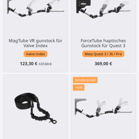
MagTube VR gunstock für
ForceTube haptisches
Valve Index
Gunstock für Quest 3
Valve Index
Meta Quest 3 / 3S / Pro
123,30 €
369,00 €
137,00 €
Sonderpreis!
-10%