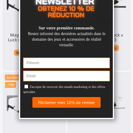
MagTube VR Gunstock x
MagTube VR Gunstock x
Luck of the Irish für Quest
VRML für Quest 3
3
Meta Quest 3 / 3S / Pro
Meta Quest 3 / 3S / Pro
210,00 €
210,00 €
Sonderpreis!
-10%