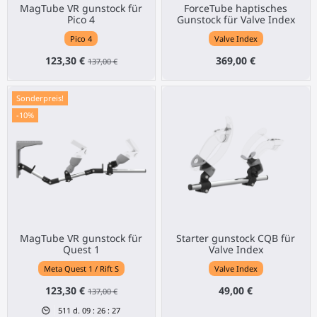
MagTube VR gunstock für
ForceTube haptisches
Pico 4
Gunstock für Valve Index
Pico 4
Valve Index
123,30 €
369,00 €
137,00 €
Sonderpreis!
-10%
MagTube VR gunstock für
Starter gunstock CQB für
Quest 1
Valve Index
Meta Quest 1 / Rift S
Valve Index
123,30 €
49,00 €
137,00 €
511
d.
09
:
26
:
27