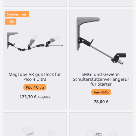
Sonderpreis!
-10%
MagTube VR gunstock für
SMG- und Gewehr-
Pico 4 Ultra
Schulterstützenverlängerung
für Starter
Pico 4 Ultra
Any HMD
123,30 €
137,00 €
78,00 €