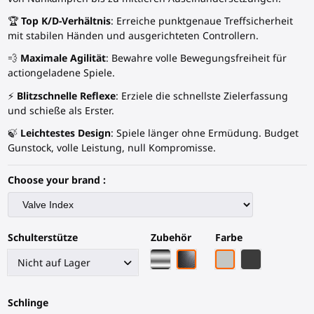
🏆
Top K/D-Verhältnis
: Erreiche punktgenaue Treffsicherheit
mit stabilen Händen und ausgerichteten Controllern.
💨
Maximale Agilität
: Bewahre volle Bewegungsfreiheit für
actiongeladene Spiele.
⚡
Blitzschnelle Reflexe
: Erziele die schnellste Zielerfassung
und schieße als Erster.
🍃
Leichtestes Design
: Spiele länger ohne Ermüdung. Budget
Gunstock, volle Leistung, null Kompromisse.
Choose your brand :
Schulterstütze
Zubehör
Farbe
Chrom-Armatur
Schwarze Kohlefaser-Arma
Graues PLA
Schwarze Koh
Schlinge