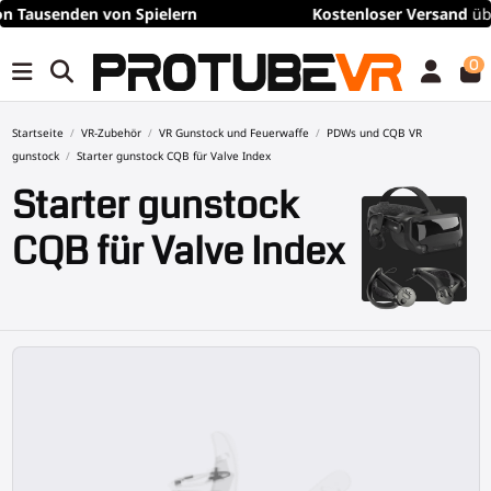
Kostenloser
Versand
über 100€/115$ (zeitlich begrenzt)
0
Startseite
VR-Zubehör
VR Gunstock und Feuerwaffe
PDWs und CQB VR
gunstock
Starter gunstock CQB für Valve Index
Starter gunstock
CQB für Valve Index