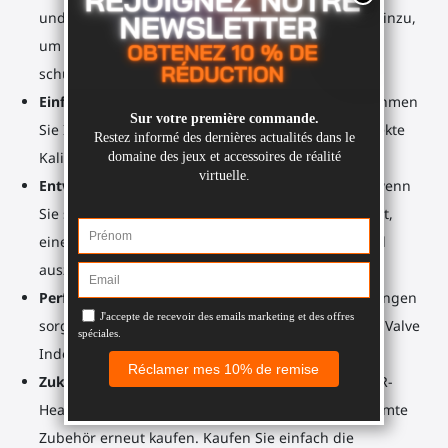
und SMGs. Fügen Sie einen abnehmbaren Schaft hinzu,
um ihn für Schüsse auf größere Entfernungen zu
schultern.
Einfach zu erlernen, auch einfach zu meistern
: Nehmen
Sie Ihren Gunstock und finden Sie schnell die perfekte
Kalibrierung.
Entwickeln Sie Ihr Muskelgedächtnis
: Jedes Mal, wenn
Sie spielen, beobachten Sie, wie viel einfacher es ist,
einen perfekten Schuss oder ein Nachladen schnell
auszuführen.
Perfektes Tracking
: Die unteren Controller-Halterungen
sorgen für ein kristallklares Signal zwischen Ihrem Valve
Index Headset und den Controllern.
Zukunftssicher
: Planen Sie, in Zukunft ein neues VR-
Headset zu bekommen? Sie müssen nicht das gesamte
Zubehör erneut kaufen. Kaufen Sie einfach die