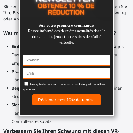
Blicken Sie auf Ihr Ziel. Passen Sie Ihren Körper an. Testen Sie
Ihre Bewegungen. Konzentrieren Sie sich auf Ihren Schwung
oder Abschlag.
Was macht den SWINGiT VR Golfclub so nützlich?
Eintauchen
: Es fühlt sich an wie ein echter Golfschläger.
Das Halten eines physischen Objekts verbessert Ihre
Empfindungen.
Präzision
: Perfekte Position am Griff, keine zittrigen
Hände, ausgerichtete Controller.
Bequem und langlebig
: Der Golfschlägergriff hat einen
strukturierten, rutschfesten Griff.
Sicherer Controller
: Robuste Halterung und
Handgelenkriemenverriegelung für den
Controllersteckplatz.
Verbessern Sie Ihren Schwung mit diesen VR-