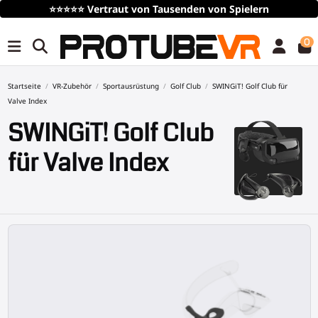
Kostenloser
Versand
über 100€/115$ (zeitlich begrenzt
0
Startseite
VR-Zubehör
Sportausrüstung
Golf Club
SWINGiT! Golf Club für
Valve Index
SWINGiT! Golf Club
für Valve Index