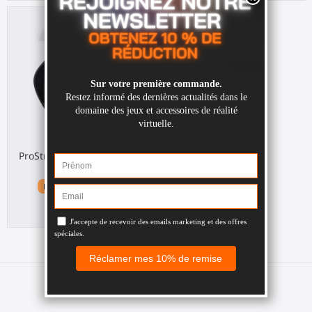
ProStraps Griffe für Quest
1
Meta Quest 1 / Rift S
30,00 €