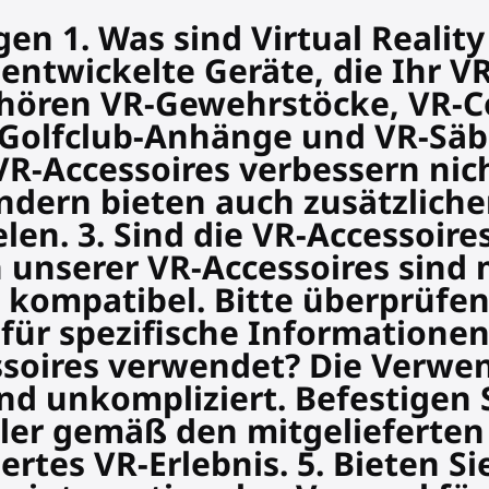
en 1. Was sind Virtual Reality
l entwickelte Geräte, die Ihr V
hören VR-Gewehrstöcke, VR-Con
-Golfclub-Anhänge und VR-Säbe
VR-Accessoires verbessern nic
ondern bieten auch zusätzlich
len. 3. Sind die VR-Accessoire
 unserer VR-Accessoires sind 
kompatibel. Bitte überprüfen 
ür spezifische Informationen z
ssoires verwendet? Die Verwe
und unkompliziert. Befestigen 
ller gemäß den mitgelieferte
ertes VR-Erlebnis. 5. Bieten Si