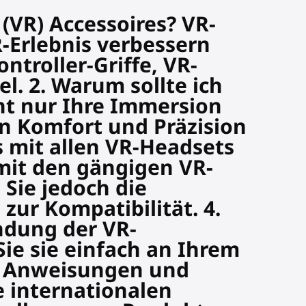
 (VR) Accessoires? VR-
R-Erlebnis verbessern
troller-Griffe, VR-
l. 2. Warum sollte ich
ht nur Ihre Immersion
en Komfort und Präzision
s mit allen VR-Headsets
mit den gängigen VR-
Sie jedoch die
ur Kompatibilität. 4.
ndung der VR-
Sie sie einfach an Ihrem
n Anweisungen und
e internationalen