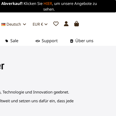
Abverkauf!
Klicken Sie
HIER
, um unsere Angebote zu
sehen.
Deutsch
EUR €
Sale
Support
Über uns
r
n, Technologie und Innovation geebnet.
ltweit und setzen uns dafür ein, dass jede