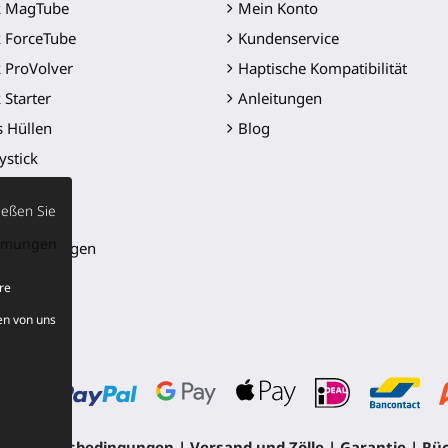
k MagTube
Mein Konto
 ForceTube
Kundenservice
 ProVolver
Haptische Kompatibilität
 Starter
Anleitungen
s Hüllen
Blog
ystick
Golf Club
ießen Sie
 Klinge
immungen
er-Halterungen
e
re
ukte
en von uns
kung
|
Verkaufsbedingungen
|
Versand und Zölle
|
Garantie
|
Rüc