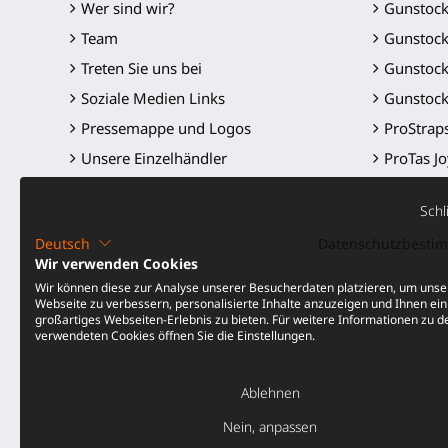
Wer sind wir?
Gunstoc
Team
Gunstock
Treten Sie uns bei
Gunstock
Soziale Medien Links
Gunstock
Pressemappe und Logos
ProStrap
Unsere Einzelhändler
ProTas Jo
SWINGiT 
Schl
ProSaber
Deutsch
Datenschutzbest
Controll
Wir verwenden Cookies
Ersatzteil
Wir können diese zur Analyse unserer Besucherdaten platzieren, um unse
Webseite zu verbessern, personalisierte Inhalte anzuzeigen und Ihnen ein
Alle Prod
großartiges Webseiten-Erlebnis zu bieten. Für weitere Informationen zu d
verwendeten Cookies öffnen Sie die Einstellungen.
Preissen
Ablehnen
Nein, anpassen
©2016-2026 - ProTubeVR™