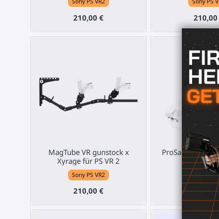
Sony PS VR2
Sony PS 
210,00 €
210,00
MagTube VR gunstock x
ProSaber Klinge
Xyrage für PS VR 2
für PS V
Sony PS VR2
Sony PS 
210,00 €
39,00 