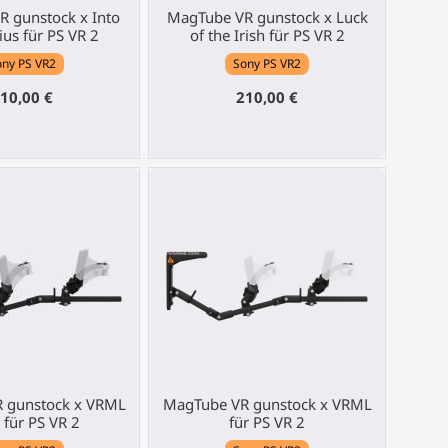
 gunstock x Into
MagTube VR gunstock x Luck
ius für PS VR 2
of the Irish für PS VR 2
ny PS VR2
Sony PS VR2
10,00 €
210,00 €
 gunstock x VRML
MagTube VR gunstock x VRML
für PS VR 2
für PS VR 2