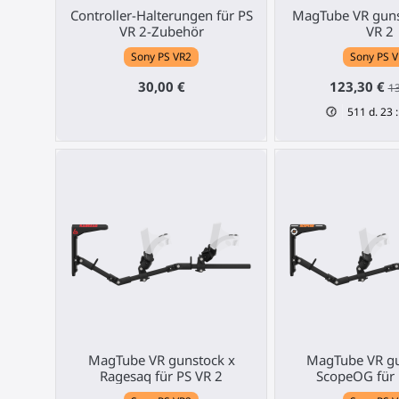
Controller-Halterungen für PS
MagTube VR guns
VR 2-Zubehör
VR 2
Sony PS VR2
Sony PS 
30,00 €
123,30 €
13
511
d.
23
MagTube VR gunstock x
MagTube VR gu
Ragesaq für PS VR 2
ScopeOG für 