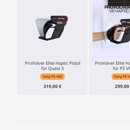
ProVolver Elite Haptic Pistol
ProVolver Elite Ha
für Quest 3
für PS V
Sony PS VR2
Sony PS 
319,00 €
299,00