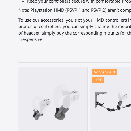
Keep your controllers secure with comfortable ProS
Note: Playstation HMD (PSVR 1 and PSVR 2) aren't compa
To use our accessories, you slot your HMD controllers i
brands of controllers, you can simply change the mount
of headset, simply buy the corresponding mounts for the
inexpensive!
Sonderpreis!
-10%