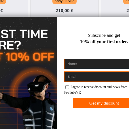
VR2
Sony PS VR2
So
 €
210,00 €
2
 und Paddel
ProTas Joystick für PS VR 2
ProTas Si
R 2
Sony PS VR2
VR2
So
40,00 €
€