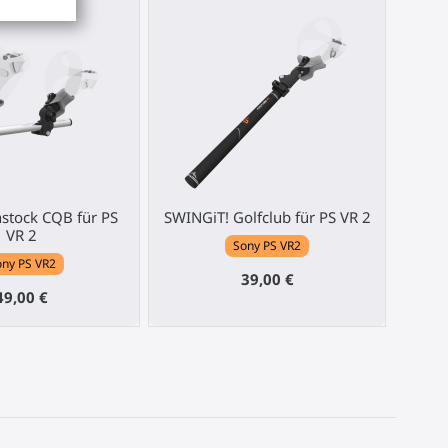
nstock CQB für PS
SWINGiT! Golfclub für PS VR 2
VR 2
Sony PS VR2
ny PS VR2
39,00 €
49,00 €