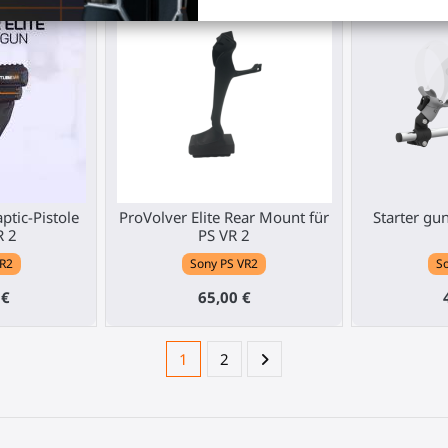
ptic-Pistole
ProVolver Elite Rear Mount für
Starter gu
R 2
PS VR 2
VR2
Sony PS VR2
So
 €
65,00 €
1
2