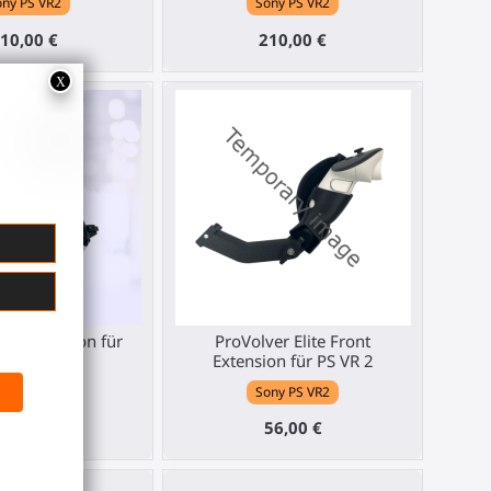
ny PS VR2
Sony PS VR2
10,00 €
210,00 €
mmer Edition für
ProVolver Elite Front
PSVR2
Extension für PS VR 2
ny PS VR2
Sony PS VR2
60,00 €
56,00 €