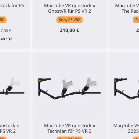
tock für PS
MagTube VR gunstock x
MagTube VR
GhostVR für PS VR 2
The Rad
VR2
Sony PS VR2
So
210,00 €
2
7,00 €
:
48
:
31
nstock x
MagTube VR gunstock x
MagTube VR
PS VR 2
TechMan für PS VR 2
2025 