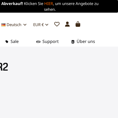
Abverkauf!
Klicken Sie
HIER
, um unsere Angebote zu
sehen.
Deutsch
EUR €
Sale
Support
Über uns
R2