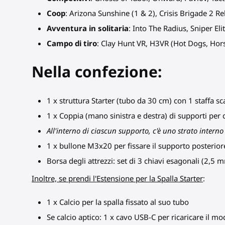
Coop
: Arizona Sunshine (1 & 2), Crisis Brigade 2 R
Avventura in solitaria
: Into The Radius, Sniper El
Campo di tiro
: Clay Hunt VR, H3VR (Hot Dogs, Ho
Nella confezione:
1 x struttura Starter (tubo da 30 cm) con 1 staffa sca
1 x Coppia (mano sinistra e destra) di supporti per c
All'interno di ciascun supporto, c'è uno strato intern
1 x bullone M3x20 per fissare il supporto posteriore
Borsa degli attrezzi: set di 3 chiavi esagonali (2,
Inoltre, se prendi l'
Estensione per la Spalla
Starter
:
1 x Calcio per la spalla fissato al suo tubo
Se calcio aptico: 1 x cavo USB-C per ricaricare il 