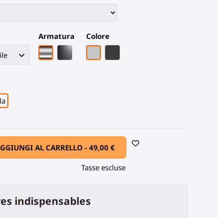
Armatura
Colore
Armatura cromata
Fibra di carbonio nera
Grigio PLA
Fibra di Carbonio Nera
la
GGIUNGI AL CARRELLO -
49,00 €
Tasse escluse
es indispensables