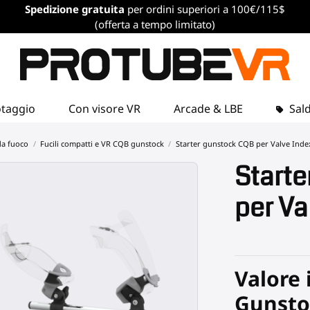
Spedizione gratuita
per ordini superiori a 100€/115$
(offerta a tempo limitato)
otaggio
Con visore VR
Arcade & LBE
Sald
da fuoco
Fucili compatti e VR CQB gunstock
Starter gunstock CQB per Valve Inde
Start
per Va
Valore 
Gunstoc