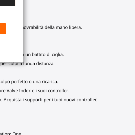
tempo la manovrabilità della mano libera.
 punteggio.
gancialo in un battito di ciglia.
 per colpi a lunga distanza.
olpo perfetto o una ricarica.
re Valve Index e i suoi controller.
 Acquista i supporti per i tuoi nuovi controller.
lation: One