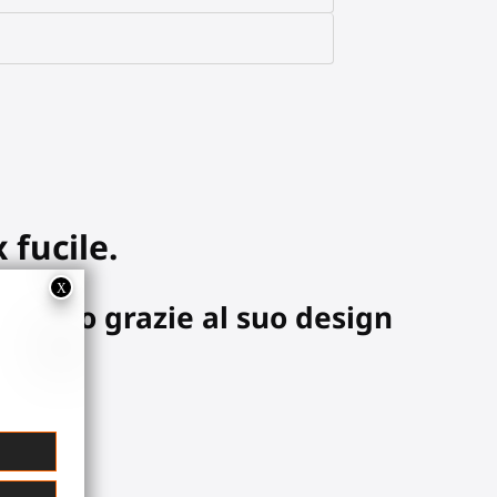
x
fucile
.
erfetto grazie al suo design