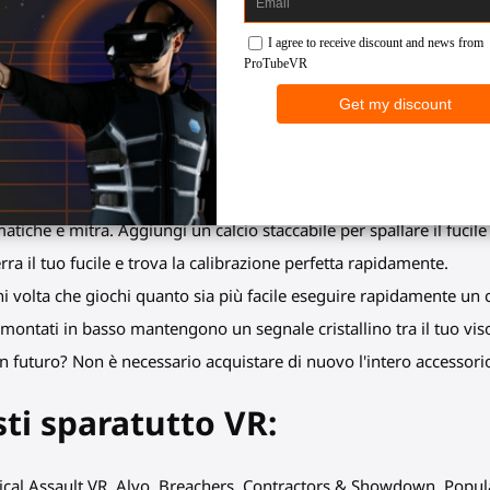
diventare il giocatore del gioco:
er per una mira perfetta (ADS o fuoco all'anca) preservando al con
ità di acquisizione del bersaglio salirà alle stelle, così come il tuo
atti i tuoi avversari prima che possano reagire.
eguire azioni secondarie come ricaricare o lanciare granate, e riag
atiche e mitra. Aggiungi un calcio staccabile per spallare il fucile
erra il tuo fucile e trova la calibrazione perfetta rapidamente.
i volta che giochi quanto sia più facile eseguire rapidamente un c
r montati in basso mantengono un segnale cristallino tra il tuo viso
n futuro? Non è necessario acquistare di nuovo l'intero accessorio.
sti sparatutto VR:
tical Assault VR, Alvo, Breachers, Contractors & Showdown, Popu