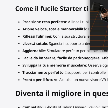
Come il
fucile
Starter ti farà 
Precisione resa perfetta
: Allinea i tuoi controll
Azione veloce, totale manovrabilità
: La tua veloc
Riflessi fulminei
: Con la sua struttura leggera, abb
Libertà totale
: Sgancia il supporto anteriore per es
Aggiornabile
: Simulatore perfetto per pistole autom
Facile da imparare, facile da padroneggiare
: Aff
Sviluppa la tua memoria muscolare
: Osserva ogn
Tracciamento perfetto
: I supporti per i controlle
Pronto per il futuro
: Acquisti un nuovo visore VR i
Diventa il migliore in que
Competitivi
: Ghosts of Tabor, Onward, Pavlov, Tac