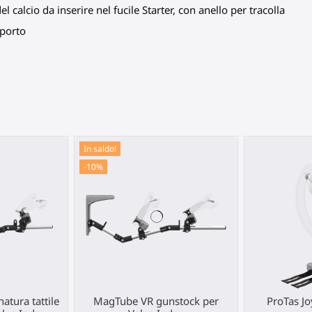
l calcio da inserire nel
fucile
Starter, con anello per tracolla
pporto
In saldo!
-10%
tura tattile
MagTube VR gunstock per
ProTas Jo