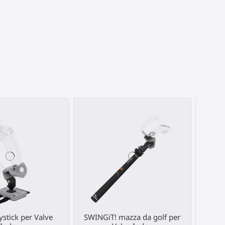
ystick per Valve
SWINGiT! mazza da golf per
Kit 