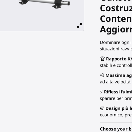
Costru
Conten
Aggiorn
Dominare ogni i
situazioni ravvi
🏆
Rapporto K/
stabili e controll
💨
Massima agi
ad alta velocità.
⚡
Riflessi fulm
sparare per pri
🍃
Design più 
economico, pre
Choose your b