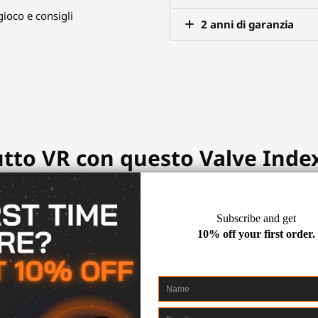
ioco e consigli
2 anni di garanzia
tutto VR con questo Valve Inde
Punteggio alto. Il
fucile
Starter è p
batti il team nemico con una mira stabile.
locemente, riagganciala e colleziona i frag.
a tua piena destrezza tattica.