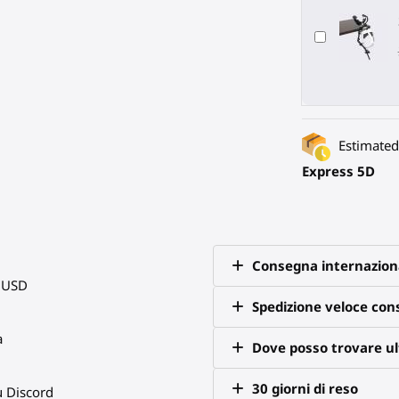
Estimated 
Express 5D
Consegna internazion
0 USD
Spedizione veloce co
a
Dove posso trovare ult
30 giorni di reso
u Discord