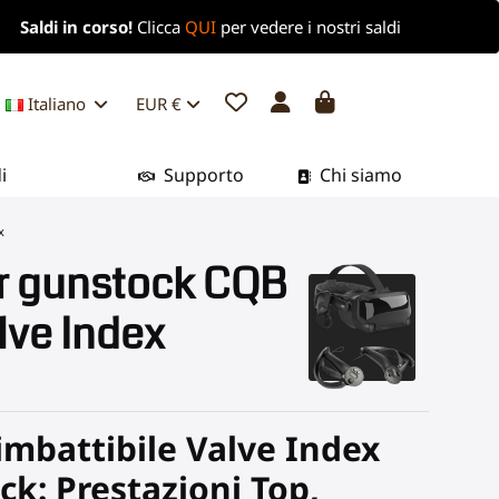
Saldi in corso!
Clicca
QUI
per vedere i nostri saldi
Italiano
EUR €
i
Supporto
Chi siamo
x
er gunstock CQB
lve Index
imbattibile Valve Index
k: Prestazioni Top,