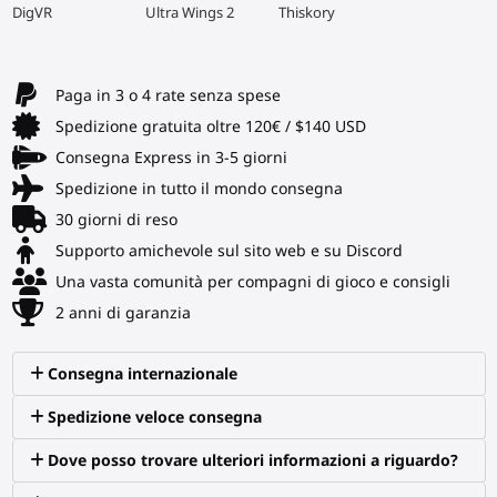
▶
▶
▶
DigVR
Ultra Wings 2
Thiskory
Paga in 3 o 4 rate senza spese
Spedizione gratuita oltre 120€ / $140 USD
Consegna Express in 3-5 giorni
Spedizione in tutto il mondo consegna
30 giorni di reso
Supporto amichevole sul sito web e su Discord
Una vasta comunità per compagni di gioco e consigli
2 anni di garanzia
Consegna internazionale
Spedizione veloce consegna
Dove posso trovare ulteriori informazioni a riguardo?