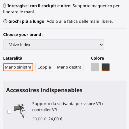
✋
Interagisci con il cockpit e oltre
: Supporto magnetico per
liberare le mani.
⏱️
Giochi più a lungo
: Addio alla fatica delle mani libere.
Choose your brand :
Lateralità
Colore
Grigio PLA
Fibra di Ca
Mano sinistra
Coppia
Mano destra
Accessoires indispensables
Supporto da scrivania per visore VR e
controller VR
30,00 €
24,00 €