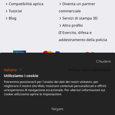
Compatibilità aptica
Diventa un partner
Tutorial
commerciale
Blog
Servizi di stampa 3D
Altro profilo
Esercito, difesa e
addestramento della polizia
Chiudere
italiano
Politica sulla riservatezza
Utilizziamo i cookie
©2016-2026 - ProTubeVR™
|
Termini di vendita
|
Potremmo posizionarli per l'analisi dei dati dei nostri visitatori, per
Spedizione e dazi
|
Garanzia
|
Reso e Rimborso
migliorare il nostro sito Web, mostrare contenuti personalizzati e offrirti
un'esperienza di navigazione eccezionale. Per ulteriori informazioni sui
cookie utilizziamo aprire le impostazioni.
Negare