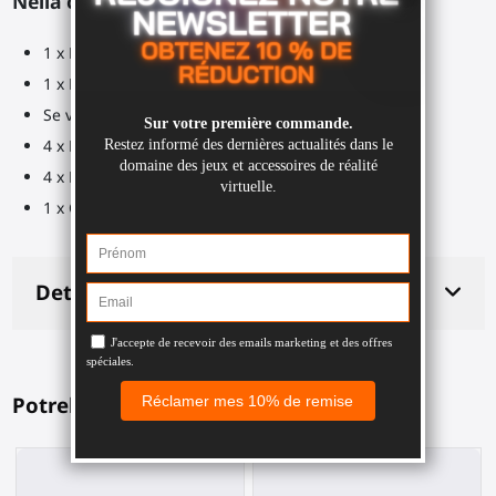
Nella confezione:
1 x Parte superiore del case
1 x Parte inferiore del case
Se versione in carbonio: 1 x Parte interna del case
4 x Dadi M4
4 x Bulloni M4x12
1 x Chiave esagonale da 2,5mm
Dettagli del prodotto
Potrebbe piacerti anche