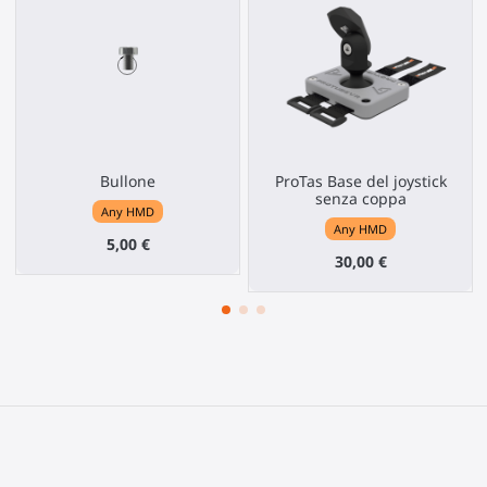
Bullone
ProTas Base del joystick
senza coppa
Any HMD
Any HMD
5,00 €
30,00 €