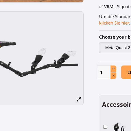
✅ VRML Signatu
Um die Standar
klicken Sie hier
.
Choose your b
I
Accessoir