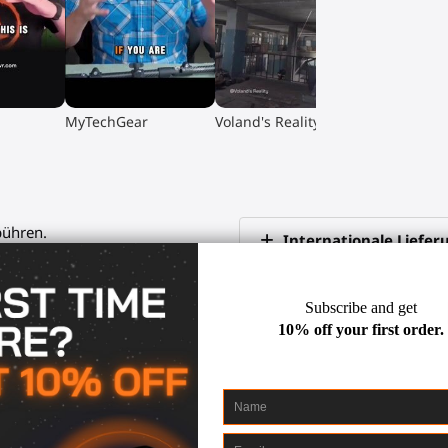
▶
▶
MyTechGear
Voland's Reality
bühren.
Internationale Liefer
0 USD
Schneller Versand
Wo kann ich mehr dar
30-tägige Rückgabe
 und Discord
raden und Tipps
2 Jahre Garantie