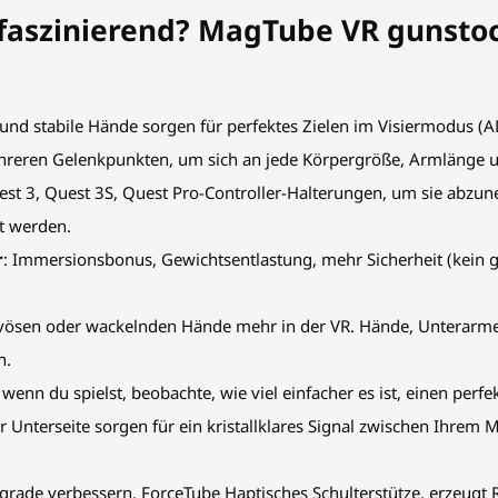
 faszinierend? MagTube VR gunstock
r und stabile Hände sorgen für perfektes Zielen im Visiermodus (A
hreren Gelenkpunkten, um sich an jede Körpergröße, Armlänge u
est 3, Quest 3S, Quest Pro-Controller-Halterungen, um sie abzu
t werden.
r
: Immersionsbonus, Gewichtsentlastung, mehr Sicherheit (kein g
ervösen oder wackelnden Hände mehr in der VR. Hände, Unterarme
n.
, wenn du spielst, beobachte, wie viel einfacher es ist, einen per
 Unterseite sorgen für ein kristallklares Signal zwischen Ihrem
pgrade verbessern. ForceTube Haptisches Schulterstütze, erzeug