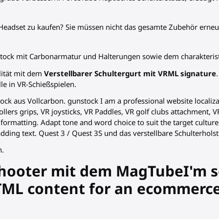
Headset zu kaufen? Sie müssen nicht das gesamte Zubehör erneut 
tock mit Carbonarmatur und Halterungen sowie dem charakteristi
alität mit dem
Verstellbarer Schultergurt mit VRML signature
e in VR-Schießspielen.
ock aus Vollcarbon. gunstock I am a professional website localiz
ollers grips, VR joysticks, VR Paddles, VR golf clubs attachment, V
ormatting. Adapt tone and word choice to suit the target culture a
 adding text. Quest 3 / Quest 3S und das verstellbare Schulterhol
n.
Shooter mit dem MagTubeI'm sor
HTML content for an ecommerce