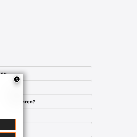
ung
über erfahren?