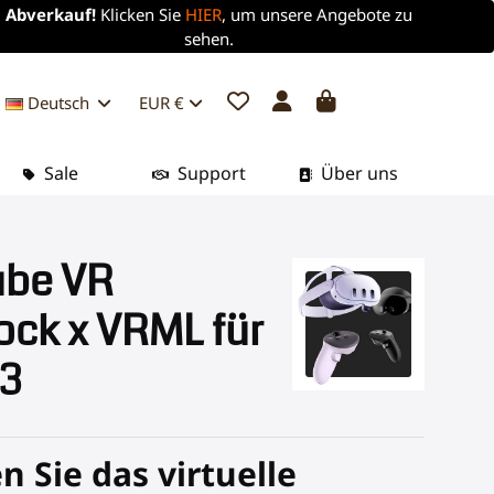
Abverkauf!
Klicken Sie
HIER
, um unsere Angebote zu
sehen.
Deutsch
EUR €
Sale
Support
Über uns
be VR
ock x VRML für
 3
n Sie das virtuelle