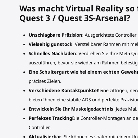
Was macht Virtual Reality so
Quest 3 / Quest 3S-Arsenal?
Unschlagbare Präzision
: Ausgerichtete Controlle
Vielseitig gunstock
: Verstellbarer Rahmen mit me
Schnelles Nachladen
: Verdrehen Sie Ihre Meta Qu
auszuführen, bevor sie wieder am Rahmen befestig
Eine Schultergurt wie bei einem echten Geweh
präzises Zielen.
Verschiedene Kontaktpunkte
Keine zittrigen, n
bieten Ihnen eine stabile ADS und perfekte Präzisio
Entwickeln Sie Ihr Muskelgedächtnis
: Jedes Mal
Perfektes Tracking
Die Controller-Montagen an der
Controller.
Aktualisierbar
: Sie können es später mit einem U