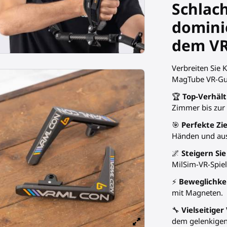
Schlach
domini
dem V
Verbreiten Sie
MagTube VR-Gun
🏆
Top-Verhält
Zimmer bis zur 
🎯
Perfekte Zi
Händen und ausg
🌌
Steigern Si
MilSim-VR-Spiel
⚡
Beweglichke
mit Magneten.
🔧
Vielseitige
dem gelenkigen