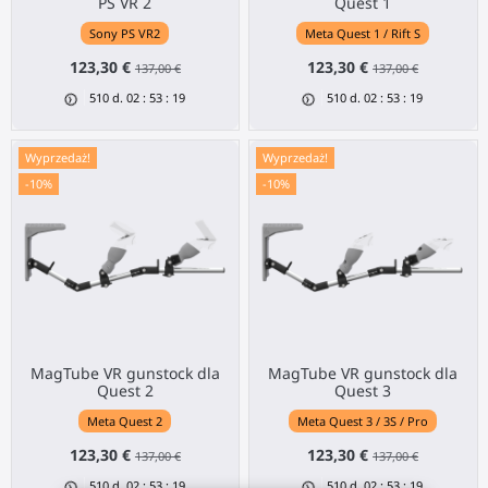
PS VR 2
Quest 1
Sony PS VR2
Meta Quest 1 / Rift S
123,30 €
123,30 €
137,00 €
137,00 €
510
d.
02
:
53
:
18
510
d.
02
:
53
:
18
Wyprzedaż!
Wyprzedaż!
-10%
-10%
MagTube VR gunstock dla
MagTube VR gunstock dla
Quest 2
Quest 3
Meta Quest 2
Meta Quest 3 / 3S / Pro
123,30 €
123,30 €
137,00 €
137,00 €
510
d.
02
:
53
:
18
510
d.
02
:
53
:
18