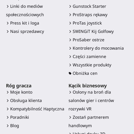
Linki do mediów
Gunstock Starter
społecznościowych
ProStraps rękawy
Press kit i loga
ProTas joystick
Nasi sprzedawcy
SWINGiT Kij Golfowy
ProSaber ostrze
Kontrolery do mocowania
Części zamienne
Wszystkie produkty
Obniżka cen
Róg gracza
Kącik biznesowy
Moje konto
Osłony na broń dla
Obsługa klienta
salonów gier i centrów
Kompatybilność Haptyczna
rozrywki VR
Poradniki
Zostań partnerem
Blog
handlowym
Usługi druku 3D