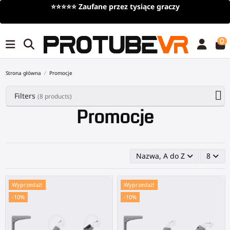
y
Darmowa dostawa
przy zamówieniach powyżej 10
czasowy)
0
Strona główna
Promocje
Filters
(8 products)
Promocje
Nazwa, A do Z
8
Wyprzedaż!
Wyprzedaż!
-10%
-10%