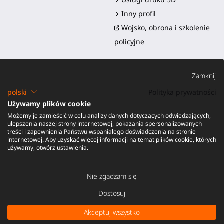
Inny profil
Wojsko, obrona i szkolenie
policyjne
Zamknij
polski
Polityka prywatności
Używamy plików cookie
Możemy je zamieścić w celu analizy danych dotyczących odwiedzających,
©2016-2026 - ProTubeVR™
|
Warunki sprzedaży
|
Wysyłka i
ulepszenia naszej strony internetowej, pokazania spersonalizowanych
obowiązki
|
Gwarancja
|
Zwroty i zwrot pieniędzy
treści i zapewnienia Państwu wspaniałego doświadczenia na stronie
internetowej. Aby uzyskać więcej informacji na temat plików cookie, których
używamy, otwórz ustawienia.
Nie zgadzam się
Dostosuj
Akceptuj wszystko