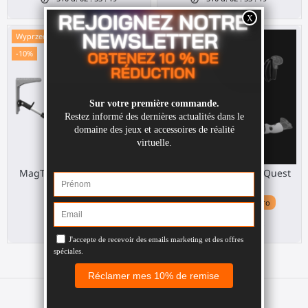
Wyprzedaż!
-20%
-10%
Pakiet
MagTube VR gunstock dla
Pakiet FirstSteps dla Quest
Valve Index
3
Valve Index
Meta Quest 3 / 3S / Pro
123,30 €
102,40 €
137,00 €
128,00 €