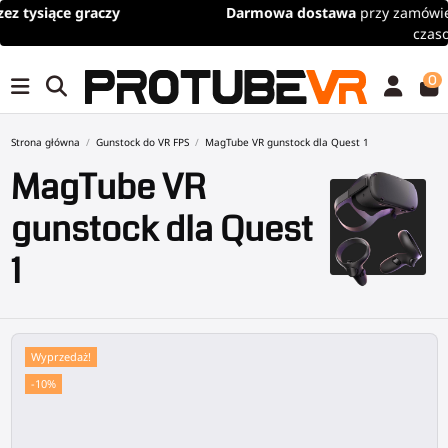
Darmowa dostawa
przy zamówieniach powyżej 100€/115$ (limit
czasowy)
0
Strona główna
Gunstock do VR FPS
MagTube VR gunstock dla Quest 1
MagTube VR
gunstock dla Quest
1
Wyprzedaż!
-10%