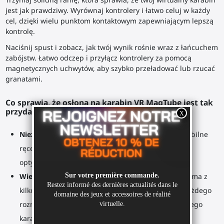
jest jak prawdziwy. Wyrównaj kontrolery i łatwo celuj w każdy
cel, dzięki wielu punktom kontaktowym zapewniającym lepszą
kontrolę.
Naciśnij spust i zobacz, jak twój wynik rośnie wraz z łańcuchem
zabójstw. Łatwo odczep i przyłącz kontrolery za pomocą
magnetycznych uchwytów, aby szybko przeładować lub rzucać
granatami.
Co sprawia, że osłona na karabin VR MagTube jest tak
przydatna w twoim arsenale Quest 1?
Niezrównana precyzja
: Wyrównane kontrolery i stabilne
ręce zapewniają doskonałe celowanie z przyrządów
optycznych (ADS).
Wielofunkcyjna osłona na karabin
: Regulowana rama z
kilkoma punktami artykulacji dostosowuje się do każdego
rozmiaru ciała, długości ramion i każdego wirtualnego
karabinu.