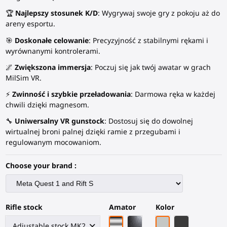
🏆
Najlepszy stosunek K/D
: Wygrywaj swoje gry z pokoju aż do
areny esportu.
🎯
Doskonałe celowanie
: Precyzyjność z stabilnymi rękami i
wyrównanymi kontrolerami.
🌌
Zwiększona immersja
: Poczuj się jak twój awatar w grach
MilSim VR.
⚡
Zwinność i szybkie przeładowania
: Darmowa ręka w każdej
chwili dzięki magnesom.
🔧
Uniwersalny VR gunstock
: Dostosuj się do dowolnej
wirtualnej broni palnej dzięki ramie z przegubami i
regulowanym mocowaniom.
Choose your brand :
Rifle stock
Amator
Kolor
Chromowa rama
Czarna rama z włókna węg
Szary PLA
Czarny węglo