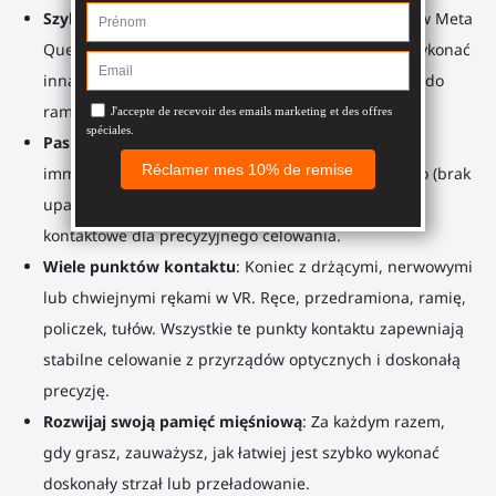
Szybkie przeładowania
: Obróć uchwyty kontrolerów Meta
Quest 1, Rift S, aby je odczepić, przeładować lub wykonać
inną czynność, a następnie ponownie je przyłączyć do
ramy.
Pas na ramię jak w prawdziwym karabinie
: Bonus
immersji, ulga w noszeniu, większe bezpieczeństwo (brak
upadku osłony na karabin) i dodatkowe punkty
kontaktowe dla precyzyjnego celowania.
Wiele punktów kontaktu
: Koniec z drżącymi, nerwowymi
lub chwiejnymi rękami w VR. Ręce, przedramiona, ramię,
policzek, tułów. Wszystkie te punkty kontaktu zapewniają
stabilne celowanie z przyrządów optycznych i doskonałą
precyzję.
Rozwijaj swoją pamięć mięśniową
: Za każdym razem,
gdy grasz, zauważysz, jak łatwiej jest szybko wykonać
doskonały strzał lub przeładowanie.