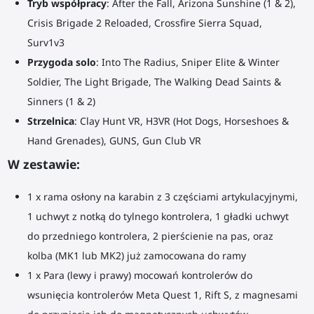
Tryb współpracy
: After the Fall, Arizona Sunshine (1 & 2),
Crisis Brigade 2 Reloaded, Crossfire Sierra Squad,
Surv1v3
Przygoda solo
: Into The Radius, Sniper Elite & Winter
Soldier, The Light Brigade, The Walking Dead Saints &
Sinners (1 & 2)
Strzelnica
: Clay Hunt VR, H3VR (Hot Dogs, Horseshoes &
Hand Grenades), GUNS, Gun Club VR
W zestawie:
1 x rama osłony na karabin z 3 częściami artykulacyjnymi,
1 uchwyt z notką do tylnego kontrolera, 1 gładki uchwyt
do przedniego kontrolera, 2 pierścienie na pas, oraz
kolba (MK1 lub MK2) już zamocowana do ramy
1 x Para (lewy i prawy) mocowań kontrolerów do
wsunięcia kontrolerów Meta Quest 1, Rift S, z magnesami