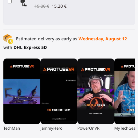
19,00 €
15,20 €
Estimated delivery as early as
Wednesday, August 12
with
DHL Express 5D
▶
▶
▶
▶
TechMan
JammyHero
PowerOnVR
MyTechGear