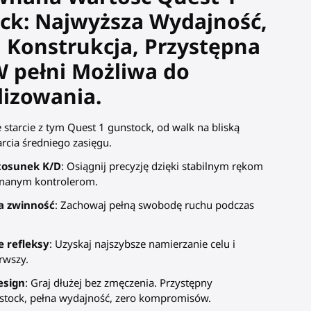
ck: Najwyższa Wydajność,
 Konstrukcja, Przystępna
W pełni Możliwa do
lizowania.
starcie z tym Quest 1 gunstock, od walk na bliską
arcia średniego zasięgu.
tosunek K/D
: Osiągnij precyzję dzięki stabilnym rękom
nanym kontrolerom.
 zwinność
: Zachowaj pełną swobodę ruchu podczas
 refleksy
: Uzyskaj najszybsze namierzanie celu i
erwszy.
esign
: Graj dłużej bez zmęczenia. Przystępny
tock, pełna wydajność, zero kompromisów.