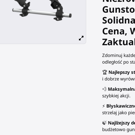
Gunsto
Solidna
Cena, 
Zaktua
Zdominuj każde 
odległość po st
🏆
Najlepszy s
i dobrze wyrów
💨
Maksymalna
szybkiej akcji.
⚡
Błyskawiczne
strzelaj jako pi
🍃
Najlżejszy d
budżetowo guns