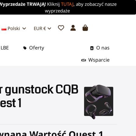
Wyprzedaże TRWAJĄ!
Kliknij
TUTAJ
, aby zobaczyć nasze
wyprzedaże
Polski
EUR €
 LBE
Oferty
O nas
Wsparcie
er gunstock CQB
est 1
wnana Wartość Quest 1