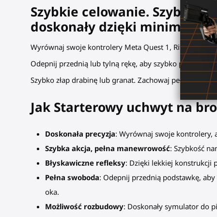
Szybkie celowanie. Szybkie 
doskonały dzięki minimalist
Wyrównaj swoje kontrolery Meta Quest 1, Rift S z ramą
Odepnij przednią lub tylną rękę, aby szybko przeładowa
Szybko złap drabinę lub granat. Zachowaj pełną taktycz
Jak
Starterowy
uchwyt na br
Doskonała precyzja
: Wyrównaj swoje kontrolery, 
Szybka akcja, pełna manewrowość
: Szybkość na
Błyskawiczne refleksy
: Dzięki lekkiej konstrukc
Pełna swoboda
: Odepnij przednią podstawkę, aby
oka.
Możliwość rozbudowy
: Doskonały symulator do p