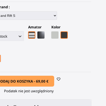
rand :
Amator
Kolor
Chromowa rama
Czarna rama z włókna węglowego
Szary PLA
Czarny węglowy włókno
ODAJ DO KOSZYKA -
69,00 €
Podatek nie jest uwzględniony