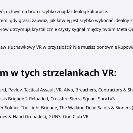
ój uchwyt na broń i szybko znajdź idealną kalibrację.
em, gdy grasz, zauważ, jak łatwiej jest szybko wykonać idealny s
rów utrzymują krystalicznie czysty sygnał między twoim Meta Q
estaw słuchawkowy VR w przyszłości? Nie musisz ponownie kupo
m w tych strzelankach VR:
ard, Pavlov, Tactical Assault VR, Alvo, Breachers, Contractors &
risis Brigade 2 Reloaded, Crossfire Sierra Squad, Surv1v3
ter Soldier, The Light Brigade, The Walking Dead Saints & Sinners 
shoes & Hand Grenades), GUNS, Gun Club VR