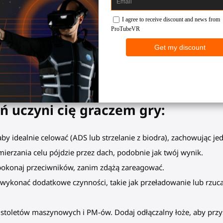
przeładowanie. Najwyższy wynik.
St
ycznemu i lekkiemu designowi.
. Pokonaj drużynę przeciwników dzięki stabilnemu celowaniu.
ć, przypnij ją z powrotem i łańcuch fragów.
ną zręczność.
oń
uczyni cię graczem gry:
aby idealnie celować (ADS lub strzelanie z biodra), zachowując j
mierzania celu pójdzie przez dach, podobnie jak twój wynik.
ji pokonaj przeciwników, zanim zdążą zareagować.
 wykonać dodatkowe czynności, takie jak przeładowanie lub rzuca
istoletów maszynowych i PM-ów. Dodaj odłączalny łoże, aby przys