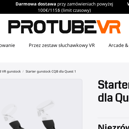
Darmowa dostawa
przy zamówieniach powyżej
100€/115$ (limit czasowy)
towanie
Przez zestaw słuchawkowy VR
Arcade &
B VR gunstock
Starter gunstock CQB dla Quest 1
Start
dla Qu
Niezró