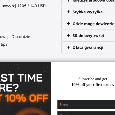
 powyżej 120€ / 140 USD
Szybka wysyłka
Gdzie mogę dowiedzieć
30-dniowy zwrot
owej i Discordzie
tips
2 lata gwarancji
kich strzelankach VR dzięki t