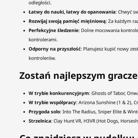
odległości.
Łatwy do nauki, łatwy do opanowania
: Chwyć sw
Rozwijaj swoją pamięć mięśniową
: Za każdym raz
Perfekcyjne śledzenie
: Dolne mocowania kontrole
kontrolerami.
Odporny na przyszłość
: Planujesz kupić nowy z
kontrolerów.
Zostań najlepszym gracze
W trybie konkurencyjnym
: Ghosts of Tabor, Onw
W trybie współpracy
: Arizona Sunshine (1 & 2), C
Przygoda solo
: Into The Radius, Sniper Elite & Win
Strzelnica
: Clay Hunt VR, H3VR (Hot Dogs, Horse