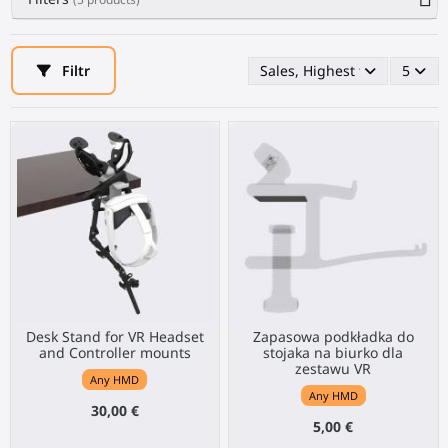
Filtr
Sales, Highest first
5
Desk Stand for VR Headset
Zapasowa podkładka do
and Controller mounts
stojaka na biurko dla
zestawu VR
Any HMD
Any HMD
30,00 €
5,00 €