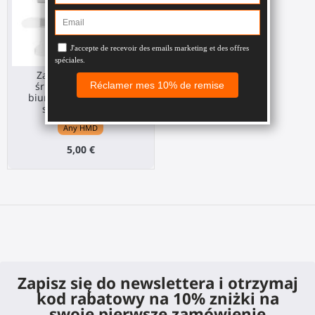
Zapasowy zatyczka
śrubowa do stojaka
biurkowego na zestaw
słuchawkowy VR
Any HMD
5,00 €
Zapisz się do newslettera i otrzymaj
kod rabatowy na 10% zniżki na
swoje pierwsze zamówienie