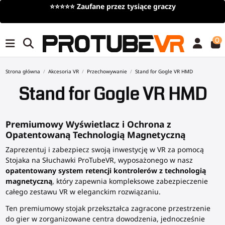
aufane przez tysiące graczy
Darmowa dostawa
prz
0
Strona główna
Akcesoria VR
Przechowywanie
Stand for Gogle VR HMD
Stand for Gogle VR HMD
Premiumowy Wyświetlacz i Ochrona z
Opatentowaną Technologią Magnetyczną
Zaprezentuj i zabezpiecz swoją inwestycję w VR za pomocą
Stojaka na Słuchawki ProTubeVR, wyposażonego w nasz
opatentowany system retencji kontrolerów z technologią
magnetyczną
, który zapewnia kompleksowe zabezpieczenie
całego zestawu VR w eleganckim rozwiązaniu.
Ten premiumowy stojak przekształca zagracone przestrzenie
do gier w zorganizowane centra dowodzenia, jednocześnie