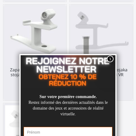
Zapasowa podstawka do
Zapasowy śrub do stojaka
stojaka na słuchawki VR
na biurko dla gogli VR
Any HMD
Any HMD
20,00 €
5,00 €