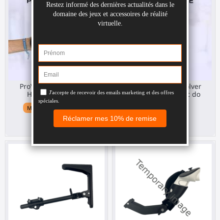
ProVolver Elite Pistolet
[PRE-ORDER] ProVolver
Haptic do Quest 3
Elite Pistolet Haptic do
Steam Frame
Meta Quest 3 / 3S / Pro
274,00 €
299,00 €