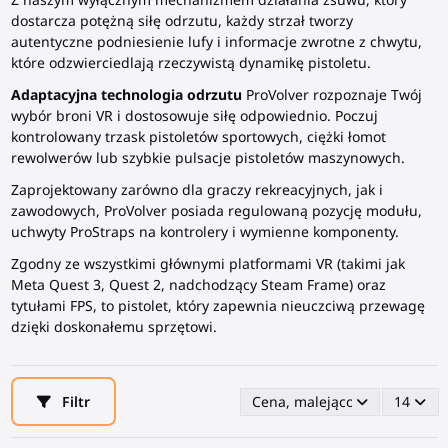
dostarcza potężną siłę odrzutu, każdy strzał tworzy
autentyczne podniesienie lufy i informacje zwrotne z chwytu,
które odzwierciedlają rzeczywistą dynamikę pistoletu.
Adaptacyjna technologia odrzutu
ProVolver rozpoznaje Twój
wybór broni VR i dostosowuje siłę odpowiednio. Poczuj
kontrolowany trzask pistoletów sportowych, ciężki łomot
rewolwerów lub szybkie pulsacje pistoletów maszynowych.
Zaprojektowany zarówno dla graczy rekreacyjnych, jak i
zawodowych, ProVolver posiada regulowaną pozycję modułu,
uchwyty ProStraps na kontrolery i wymienne komponenty.
Zgodny ze wszystkimi głównymi platformami VR (takimi jak
Meta Quest 3, Quest 2, nadchodzący Steam Frame) oraz
tytułami FPS, to pistolet, który zapewnia nieuczciwą przewagę
dzięki doskonałemu sprzętowi.
Filtr
Cena, malejąco
14