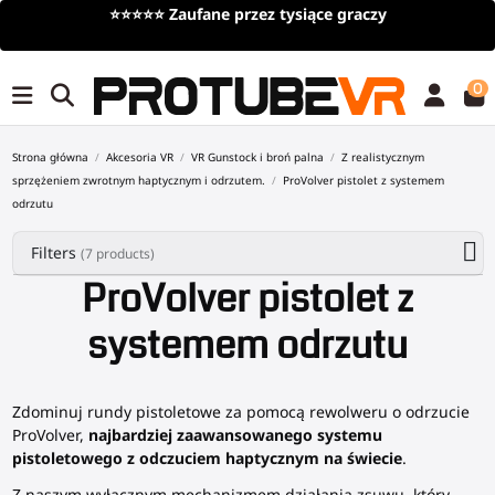
⭐⭐⭐⭐⭐
Zaufane przez tysiące graczy
Darmowa do
0
Strona główna
Akcesoria VR
VR Gunstock i broń palna
Z realistycznym
sprzężeniem zwrotnym haptycznym i odrzutem.
ProVolver pistolet z systemem
odrzutu
Filters
(7 products)
ProVolver pistolet z
systemem odrzutu
Zdominuj rundy pistoletowe za pomocą rewolweru o odrzucie
ProVolver,
najbardziej zaawansowanego systemu
pistoletowego z odczuciem haptycznym na świecie
.
Z naszym wyłącznym mechanizmem działania zsuwu, który