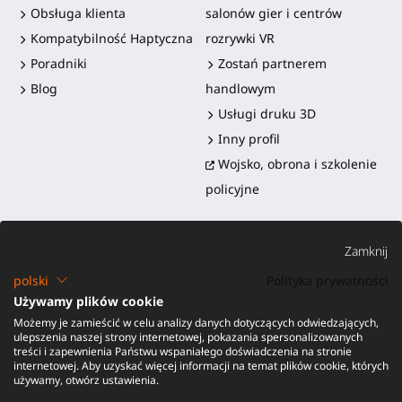
Obsługa klienta
salonów gier i centrów
Kompatybilność Haptyczna
rozrywki VR
Poradniki
Zostań partnerem
Blog
handlowym
Usługi druku 3D
Inny profil
Wojsko, obrona i szkolenie
policyjne
Zamknij
polski
Polityka prywatności
Używamy plików cookie
Możemy je zamieścić w celu analizy danych dotyczących odwiedzających,
©2016-2026 - ProTubeVR™
|
Warunki sprzedaży
|
Wysyłka i
ulepszenia naszej strony internetowej, pokazania spersonalizowanych
obowiązki
|
Gwarancja
|
Zwroty i zwrot pieniędzy
treści i zapewnienia Państwu wspaniałego doświadczenia na stronie
internetowej. Aby uzyskać więcej informacji na temat plików cookie, których
używamy, otwórz ustawienia.